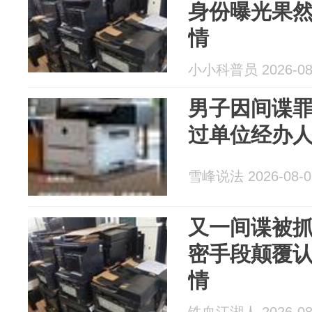
身份曝光果
情
小小科普员 2026-08
男子因间谍
过单位经办
雪峰说法 2026-08-0
又一间谍被
密手段颠覆
情