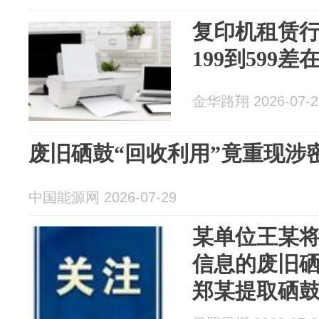
复印机租赁
199到599差
金华路翔 2026-07-2
废旧硒鼓“回收利用”竟重现涉
中国能源网 2026-07-29
某单位王某
信息的废旧
郑某提取硒
卖境外组织