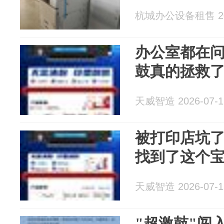
杭城办公设备租售 202
办公室都在
鼓真的拯救了
天威智造 2026-07-1
被打印店坑
找到了这个
天威智造 2026-07-1
"超激鼓"闯