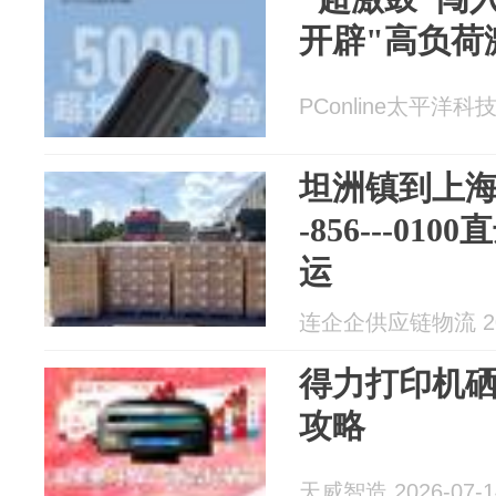
开辟"高负荷
PConline太平洋科技 
坦洲镇到上海进
-856---0
运
连企企供应链物流 202
得力打印机
攻略
天威智造 2026-07-1