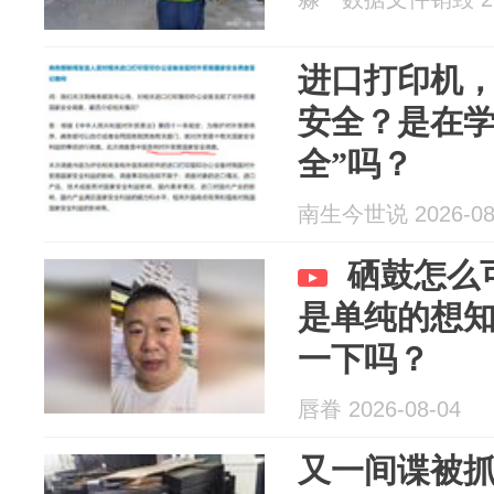
进口打印机
安全？是在学
全”吗？
南生今世说 2026-08
硒鼓怎么
是单纯的想
一下吗？
唇眷 2026-08-04
又一间谍被