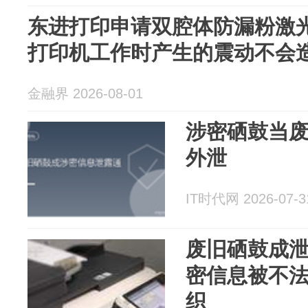
东进打印申请双腔体防漏粉激
打印机工作时产生的震动不会
金融界 2026-08-01
涉密硒鼓当
外泄
IT时代网 2026-07-3
废旧硒鼓成
密信息被不
织