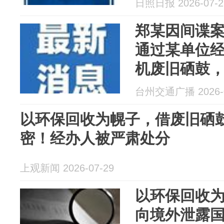
日照日报 2026-07-2
某被给予党
郑某因间谍
通过某单位
机废旧硒鼓
文件再次打
台州交通广播 2026-0
织，王某被
以环保回收为幌子，借废旧硒
密！经办人被严肃处分
上观新闻 2026-07-29
以环保回收
向境外泄露