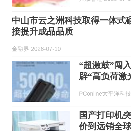
中山市云之洲科技取得一体式
接提升成品品质
金融界 2026-07-10
“超激鼓”闯
辟“高负荷激
PConline太平洋科技 
国产打印机
价到远销全