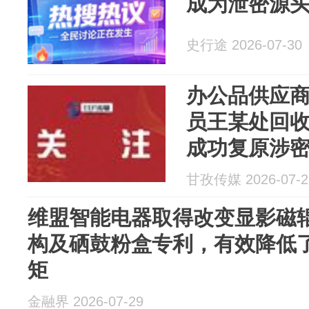
成为泄密源
史行途 2026-07-30
办公品供应
员王某处回
成功复原涉
外……王某
甘孜传媒 2026-07-2
维盟智能电器取得改变显影磁
构及硒鼓粉盒专利，有效降低
矩
金融界 2026-07-29