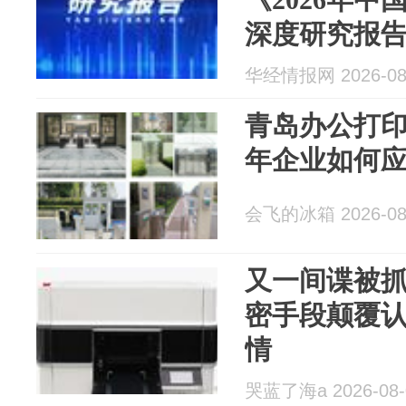
深度研究报
华经情报网 2026-08
青岛办公打印
年企业如何
会飞的冰箱 2026-08
又一间谍被
密手段颠覆
情
哭蓝了海a 2026-08-