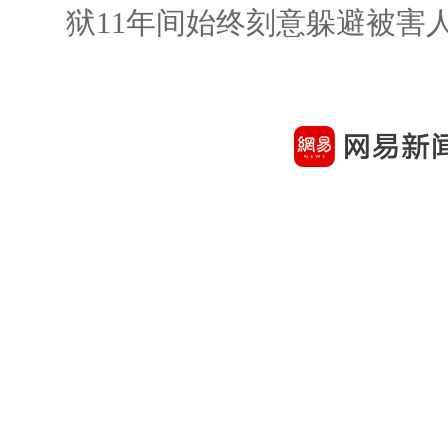
狱11年间始终刻意躲避被害