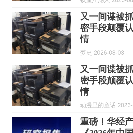
铁血江湖人 2026-08
又一间谍被
密手段颠覆
情
梦史 2026-08-03
又一间谍被
密手段颠覆
情
动漫里的童话 2026-0
重磅！华经
《2026年