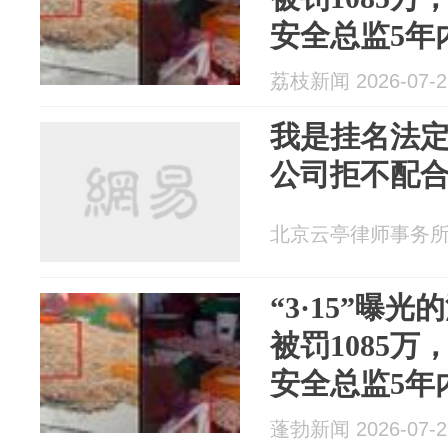
安全总监5年
产经营许可
荔枝新闻 2026-07-2
我是挂名法定
公司拒不配合变
北京云亭律师事务所 20
“3·15”曝
被罚1085
安全总监5年
产经营许可
蓬勃新闻 2026-07-2