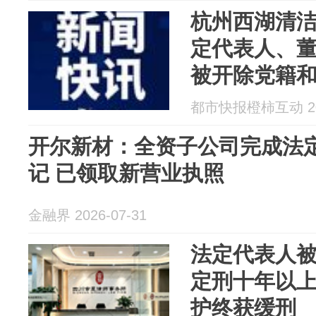
杭州西湖清
定代表人、
被开除党籍
都市快报橙柿互动 202
开尔新材：全资子公司完成法
记 已领取新营业执照
金融界 2026-07-31
法定代表人被
定刑十年以
护终获缓刑