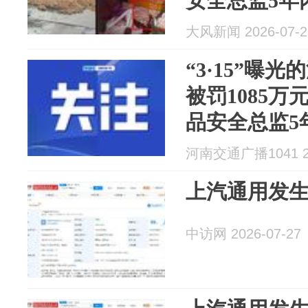
安全总监5年
产经营许可
大风新闻 2026-07-2
“3·15”曝
被罚1085
品安全总监5
生产经营许
河南交通广播1041 20
上汽通用发
中访网 2026-07-27