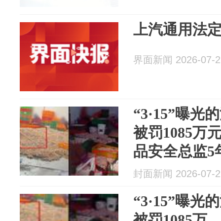
上汽通用法
界面新闻 2026-07-2
“3·15”曝
被罚1085
品安全总监5
生产经营许
封面新闻 2026-07-2
“3·15”曝
被罚1085