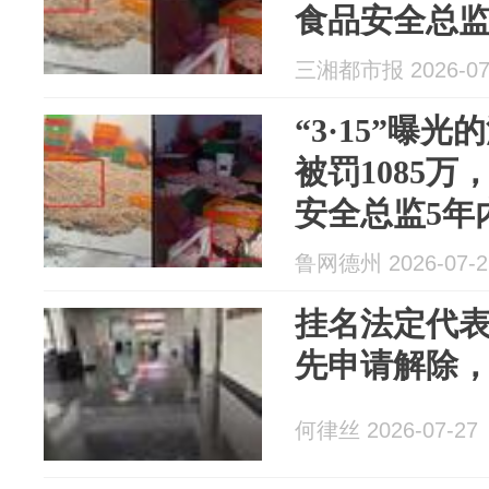
食品安全总监
品生产经营
三湘都市报 2026-07
产经营管理
“3·15”曝
被罚1085
安全总监5年
产经营许可
鲁网德州 2026-07-2
挂名法定代
先申请解除
何律丝 2026-07-27