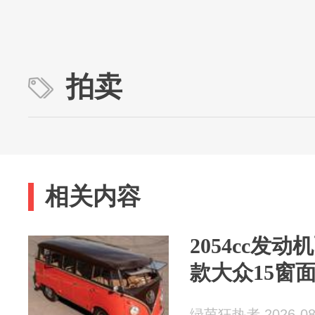
拍卖
相关内容
2054cc发动
款大众15窗
绿茵狂热者 2026-08