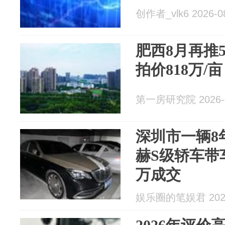
创作者_vlk6 2026-0
肥西8月再推5
拍价818万/
第一房研究院 2026-0
深圳市一辆8
赫S级轿车带
万成交
娱乐圈的笔娱君 2026