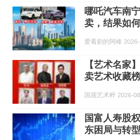
哪吒汽车南
卖，结果如
爱看剧的阿峰 2026-0
【艺术名家
卖艺术收藏
国观艺术粹 2026-08
国富人寿股
东困局与转