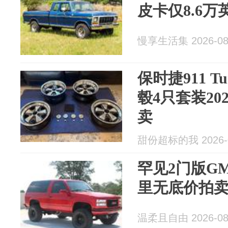
皮卡仅8.6
慢享生活集 2026-08
保时捷911 T
毂4只套装20
卖
甜份超标的我 2026-0
罕见2门版GMC
里无底价拍
温柔且自由 2026-08