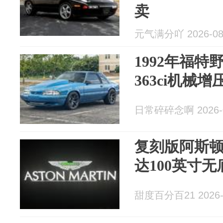
卖
元气满分吖 2026-08
1992年福特
363ci机械
日常碎碎念啊 2026-0
复刻版阿斯
达100英寸
甜度百分百21 2026-