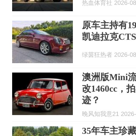
热血体育社 2026-08
原车主持有19
凯迪拉克CT
绿茵狂热者 2026-08
澳洲版Mini
改1460cc
迹？
晚风知我意21 2026-
35年车主珍藏，