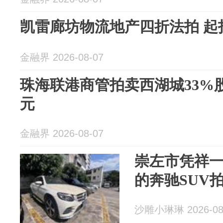
凯雷廊坊物流地产四折法拍 起拍
金融界 2026-08-07
珠海联港商管拍卖西湖城33%股权
元
金融界 2026-08-07
崇左市凭祥一
的奔驰SUV拍
沙雕小琳琳 2026-08