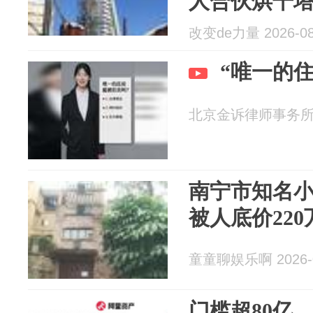
人合伙烘干
年法院再推
改变de力量 2026-08
“唯一的
北京金诉律师事务所 20
南宁市知名
被人底价22
童童聊娱乐啊 2026-0
门槛超80亿