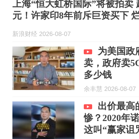
上海“恒大虹桥国际”将被拍卖 起
元！许家印8年前斥巨资买下 
新浪财经 2026-08-07
为美国政府
卖，政府卖5
多少钱
余丰慧 2026-08-07
出价最高
惨？2020
这叫“赢家诅