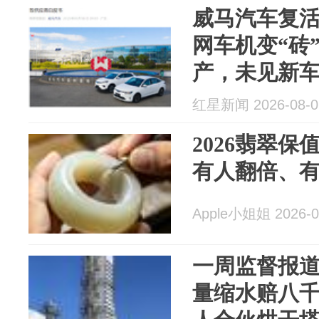
威马汽车复
网车机变“砖
产，未见新
红星新闻 2026-08-0
2026翡翠
有人翻倍、有
Apple小姐姐 2026-0
一周监督报
量缩水赔八