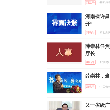
网易号
开明慈善基
河南省许昌
开”
网易号
界面新闻 
薛崇林任焦
厅长
网易号
新浪财经 
薛崇林，当
网易号
中国青年报
又一省级广