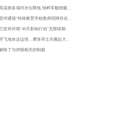
高温致多瑙河水位降低 纳粹军舰残骸重见天日
通报“特殊教育学校教师招聘存在违规行为”：已启动问责程序 副校长被停职
布对俄“40天影响行动”无限续期，7月两国对轰数据均创纪录
休达边境，摩洛哥士兵搬起大石块投向移民引争议，此前一天内数万人从摩洛哥涌入西班牙
解除了与伊朗相关的制裁