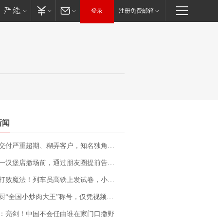
登录
注册免费邮箱
新闻
期、糊弄客户，知名独角兽车企创始人回应：都没证据，将依法采取措施，“本人长期与美国交管局保持沟通，对方表示肯定”
撤场前，通过朋友圈提前告知逐一退费，有顾客仅剩1元也全被退回，分文不少；顾客：言而有信，让人感动
法！列车员高铁上发试卷，小朋友一秒静音，12306回应：列车员个人行为，不是铁路规定
“全国小炒肉大王”称号，仅凭视频评出？中国烹饪协会回应
：亮剑！中国不会任由谁在家门口撒野