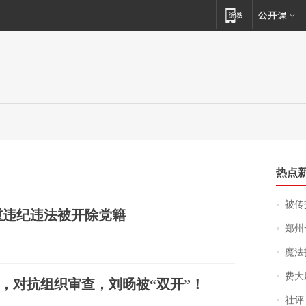
热点
被传交付严重超
重违纪违法被开除党籍
郑州一汉堡店
魔法打败魔
费大厨
，对抗组织审查，刘旸被“双开”！
社评