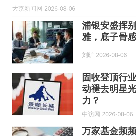
大京新闻网 2026-08-06
浦银安盛挥
雅，底子骨
刘旷 2026-08-06
固收登顶行
动褪去明星
力？
中访网 2026-08-06
万家基金频