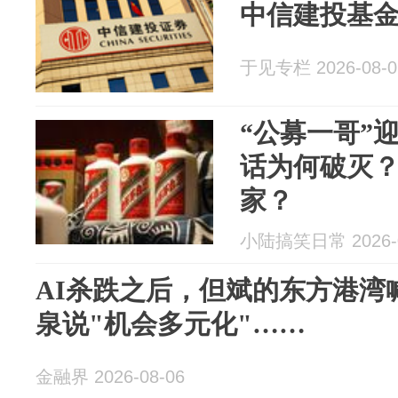
中信建投基
于见专栏 2026-08-0
“公募一哥”
话为何破灭
家？
小陆搞笑日常 2026-0
AI杀跌之后，但斌的东方港湾喊
泉说"机会多元化"……
金融界 2026-08-06