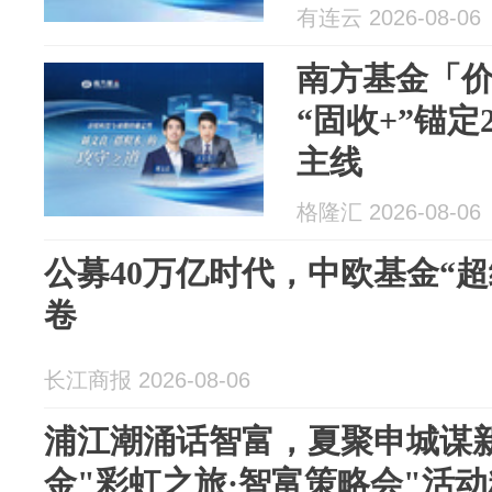
有连云 2026-08-06
南方基金「
“固收+”锚定
主线
格隆汇 2026-08-06
公募40万亿时代，中欧基金“
卷
长江商报 2026-08-06
浦江潮涌话智富，夏聚申城谋新篇 ——
金"彩虹之旅·智富策略会"活