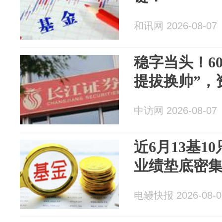
和讯网 2026-08-07
稳字当头！6
提拔换帅”，
中访网 2026-08-07
近6月13基1
业绩垫底密
电鳗快报 2026-08-0