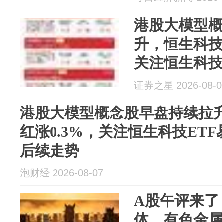
港股大模型
升，恒生科技
关注恒生科技
（513010
证券之星 2026-08-0
港股大模型概念股早盘持续拉
红涨0.3%，关注恒生科技ETF易
后续走势
泡财经 2026-08-07
A股午评来了
体、有色金