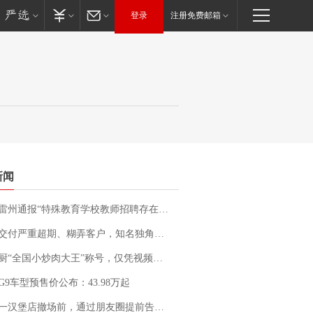
登录
注册免费邮箱
新闻
通报“特殊教育学校教师招聘存在违规行为”：已启动问责程序 副校长被停职
期、糊弄客户，知名独角兽车企创始人回应：都没证据，将依法采取措施，“本人长期与美国交管局保持沟通，对方表示肯定”
“全国小炒肉大王”称号，仅凭视频评出？中国烹饪协会回应
G9车型预售价公布：43.98万起
撤场前，通过朋友圈提前告知逐一退费，有顾客仅剩1元也全被退回，分文不少；顾客：言而有信，让人感动