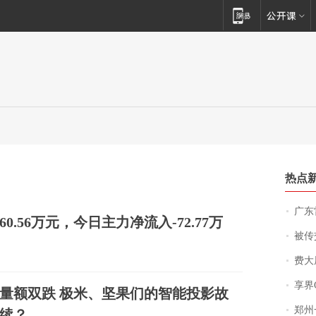
热点
广东雷州
0.56万元，今日主力净流入-72.77万
被传交付严重超
费大厨
享界
量额双跌 极米、坚果们的智能投影故
郑州一汉堡店
续？