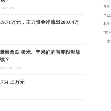
多地
026-08-05
李亚鹏含泪感谢“
19.71万元，主力资金净流出200.04万
私生子
“接不到戏
一家
量额双跌 极米、坚果们的智能投影故
续？
 2026-08-05
54.15万元