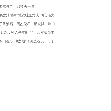
要求领导干部带头休假
地铁吐血女孩”胡心瑶为嫣然天使捐99999元：这份捐赠太沉重，尊重其捐赠意愿，个人向胡心瑶和她的病友之家各捐赠99999元
风波后，周杰伦私生活被扒，澳门输10亿传闻早已经水落石出
，收入基本断了”，38岁演员求职景区NPC：工作量断崖式下跌，留给我试错的时间不多了
四口在“天津之眼”海河边游玩，母子俩不幸溺亡