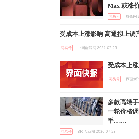
Max 或涨
网易号
威锋网 2
受成本上涨影响 高通拟上调
网易号
中国能源网 2026-07-25
受成本上涨
网易号
界面新闻 
多款高端手
一轮价格调
手……
网易号
BRTV新闻 2026-07-23