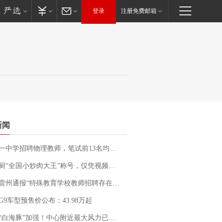
登录
注册免费邮箱
新闻
招聘物理教师，笔试前13名均遭淘汰？教育局：已叫停招聘，成立调查组全面核查
“全国小炒肉大王”称号，仅凭视频评出？中国烹饪协会回应
通报“特殊教育学校教师招聘存在违规行为”：已启动问责程序 副校长被停职
G9车型预售价公布：43.98万起
白海豚”加强！中心附近最大风力已达15级 最新研判