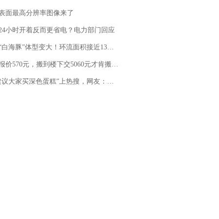
表面最高分辨率图像来了
24小时开着反而更省电？电力部门回应
白海豚”体型变大！环流面积接近13个浙江那么大
价570元，搬到楼下交5060元才肯搬上楼！女子傻眼了……
建议大家买深色蛋糕”上热搜，网友：天塌了！