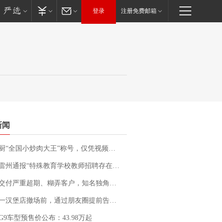
登录
注册免费邮箱
新闻
“全国小炒肉大王”称号，仅凭视频评出？中国烹饪协会回应
通报“特殊教育学校教师招聘存在违规行为”：已启动问责程序 副校长被停职
期、糊弄客户，知名独角兽车企创始人回应：都没证据，将依法采取措施，“本人长期与美国交管局保持沟通，对方表示肯定”
撤场前，通过朋友圈提前告知逐一退费，有顾客仅剩1元也全被退回，分文不少；顾客：言而有信，让人感动
G9车型预售价公布：43.98万起