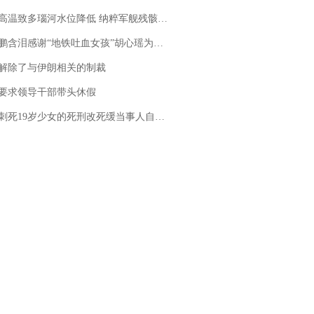
高温致多瑙河水位降低 纳粹军舰残骸重见天日
地铁吐血女孩”胡心瑶为嫣然天使捐99999元：这份捐赠太沉重，尊重其捐赠意愿，个人向胡心瑶和她的病友之家各捐赠99999元
解除了与伊朗相关的制裁
要求领导干部带头休假
19岁少女的死刑改死缓当事人自述：出狱11年间始终刻意躲避被害人家属