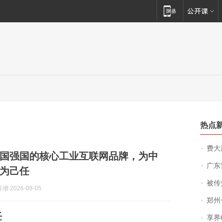
热点
费大厨
国强国的核心工业互联网品牌，为中
广东雷州
为己任
被传交付严重超
 2026-08-05
郑州一汉堡店
任
享界