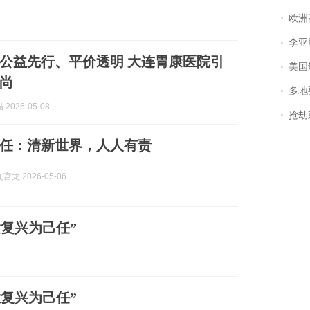
欧洲
李亚鹏含泪感谢“
公益先行、平价透明 大连胃康医院引
美国
尚
多地
2026-05-08
抢劫刺死
任：清新世界，人人有责
龙 2026-05-06
大复兴为己任”
大复兴为己任”