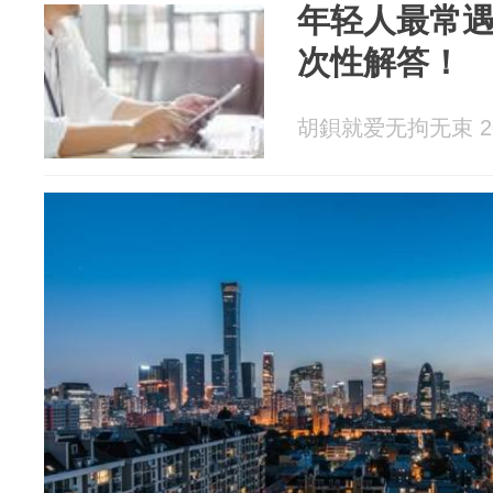
年轻人最常
次性解答！
胡鋇就爱无拘无束 202