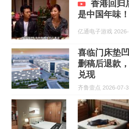
香港回归
是中国年味
亿通电子游戏 2026-0
喜临门床垫
删稿后退款
兑现
齐鲁壹点 2026-07-3