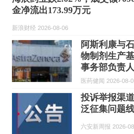
金净流出173.99万元
新浪财经 2026-08-06
阿斯利康与
物制剂生产
事务部负责
来、费森尤
医药健闻 2026-08-0
等发布财报 |
投诉举报渠
泛征集问题
六安新周报 2026-08