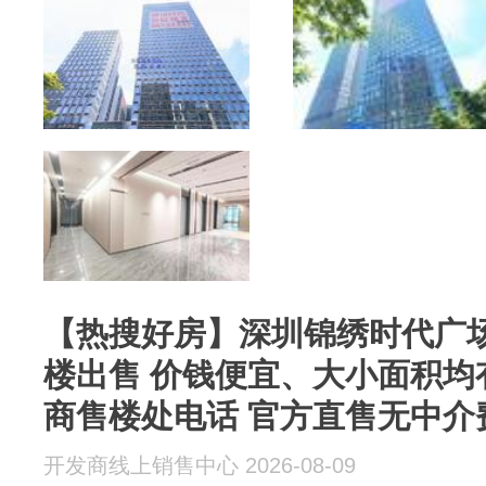
【热搜好房】深圳锦绣时代广场
楼出售 价钱便宜、大小面积均
商售楼处电话 官方直售无中介
开发商线上销售中心 2026-08-09