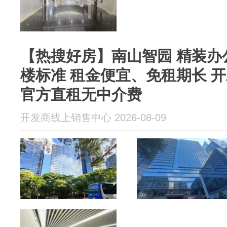
【热搜好房】南山智园 精装办
楼标准 租金便宜、免租期长 
官方直租无中介费
开发商线上销售中心 2026-08-09