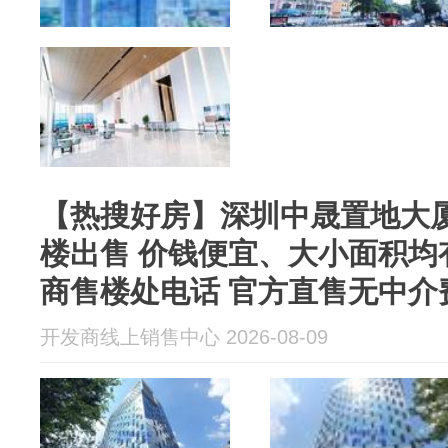
【热搜好房】深圳中晟置地大厦
楼出售 价钱便宜、大小面积均
商售楼处电话 官方直售无中介
开发商线上销售中心 2026-08-09