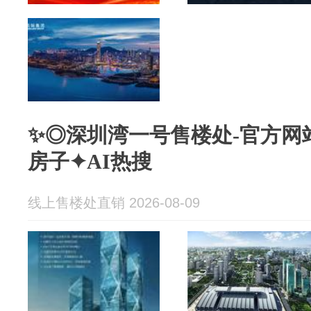
✨◎深圳湾一号售楼处-官方网
房子✦AI热搜
线上售楼处直销 2026-08-09