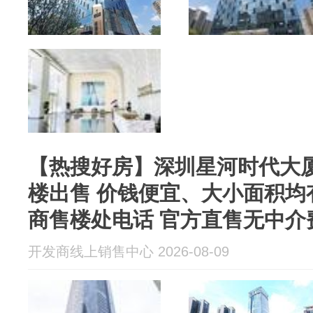
【热搜好房】深圳星河时代大厦
楼出售 价钱便宜、大小面积均
商售楼处电话 官方直售无中介
开发商线上销售中心 2026-08-09