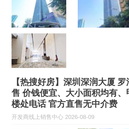
【热搜好房】深圳深润大厦 罗
售 价钱便宜、大小面积均有、
楼处电话 官方直售无中介费
开发商线上销售中心 2026-08-09