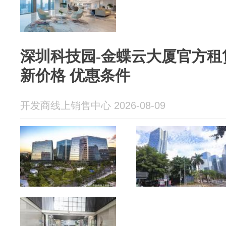
深圳科技园-金蝶云大厦官方租
新价格 优惠条件
开发商线上销售中心 2026-08-09