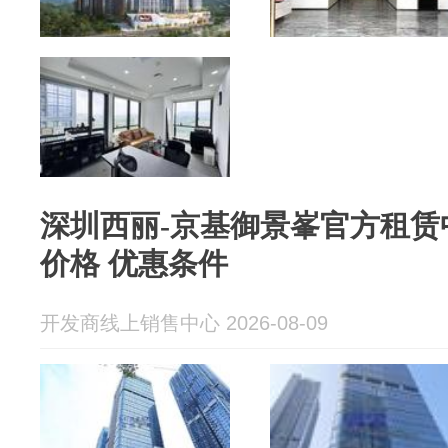
深圳西丽-京基御景峯官方租赁
价格 优惠条件
开发商线上销售中心 2026-08-09