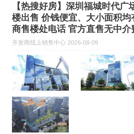
【热搜好房】深圳福城时代广场
楼出售 价钱便宜、大小面积均
商售楼处电话 官方直售无中介
开发商线上销售中心 2026-08-09