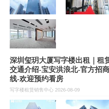
深圳玺玥大厦写字楼出租｜租
交通介绍-宝安洪浪北-官方招商
线-欢迎预约看房
写字楼租赁销售中心 2026-08-09