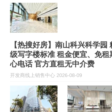
【热搜好房】南山科兴科学园 
级写字楼标准 租金便宜、免租
心电话 官方直租无中介费
开发商线上销售中心 2026-08-09