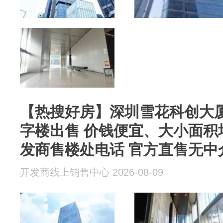
【热搜好房】深圳雪花科创大厦
字楼出售 价钱便宜、大小面积
发商售楼处电话 官方直售无中
开发商线上销售中心 2026-08-09