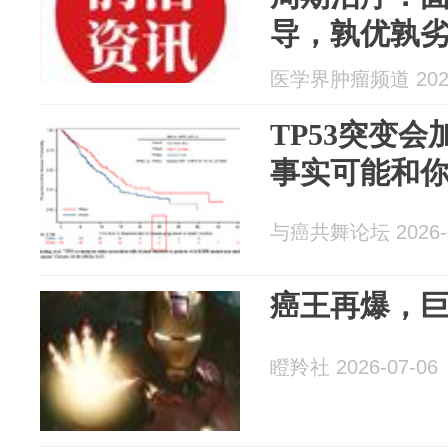
导，孰优孰
正解！
医学界肿瘤频道 2026
TP53突变
事实可能和
与癌共舞论坛 2026-0
癌王再爆，
瞪羚社 2026-07-06