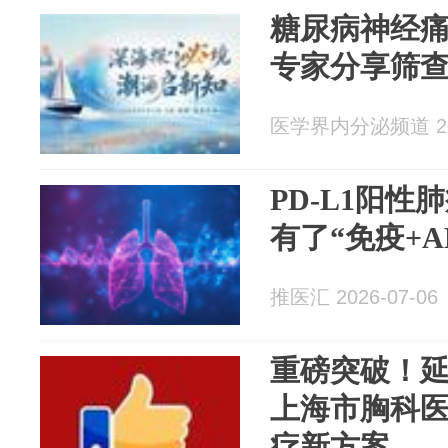
糖尿病神经痛
专家分享筛
医学界内分泌频道 202
PD-L1阳
有了“免疫+
推医汇 2026-07-06
重磅突破！延
上海市胸科
疗新方案