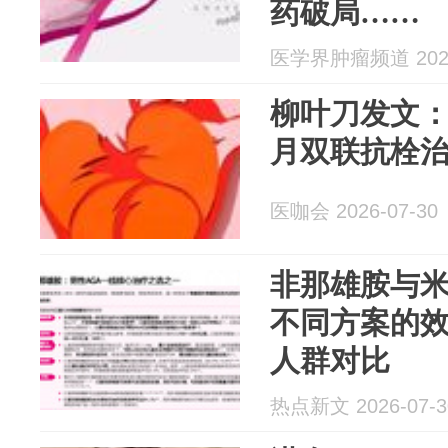
药破局……
医学界肿瘤频道 2026
柳叶刀发文：
月双联抗栓
医咖会 2026-07-30
非那雄胺与
不同方案的
人群对比
热点新文 2026-07-3