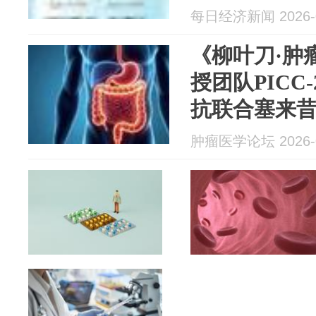
新药
每日经济新闻 2026-0
《柳叶刀·肿
授团队PICC
抗联合塞来
dMMR/MS
肿瘤医学论坛 2026-0
达89%