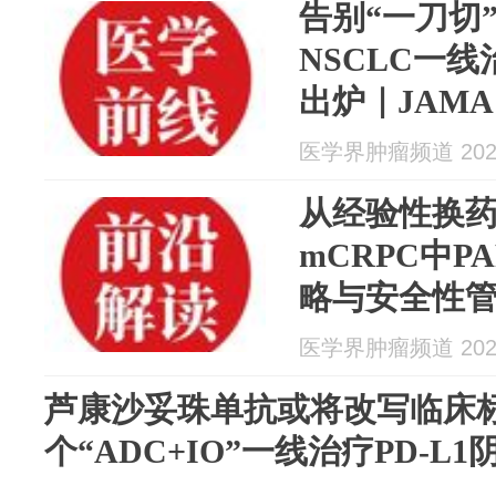
告别“一刀切”
NSCLC一
出炉｜JAMA O
医学界肿瘤频道 2026
从经验性换
mCRPC中P
略与安全性
医学界肿瘤频道 2026
芦康沙妥珠单抗或将改写临床
个“ADC+IO”一线治疗PD-L1阴