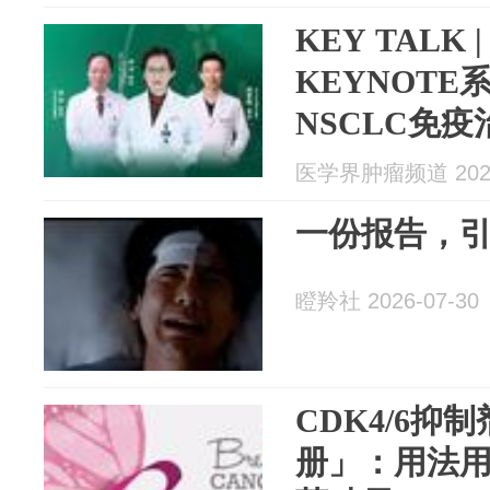
KEY TALK
KEYNOT
NSCLC免
待走向更确
医学界肿瘤频道 2026
一份报告，引
瞪羚社 2026-07-30
CDK4/6抑
册」：用法