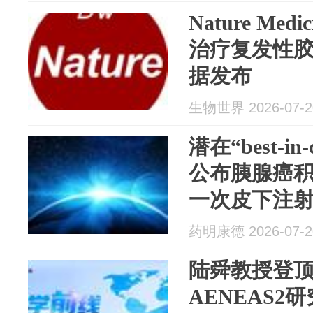
Nature Med
治疗复发性
据发布
生物世界 2026-07-2
潜在“best-i
公布胰腺癌
一次皮下注射
验正在招募患
药明康德 2026-07-2
陆舜教授登顶
AENEAS2