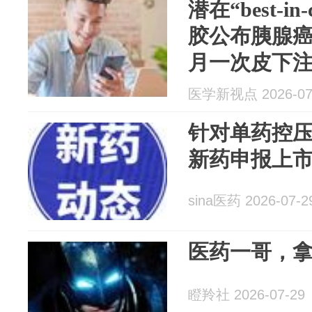
潜在“best-in
胶公布胰腺
月一次皮下注
试验正在招募患者
医学新视点 2026-07
针对单药控
新药申报上
sina医药 2026-07-2
医药一哥，拿
瞪羚社 2026-07-29