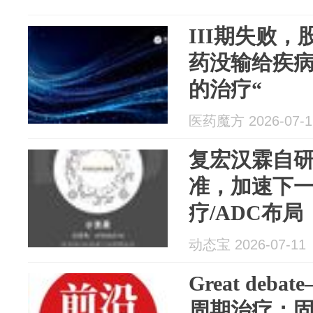
III期失败，
药没输给疾病
的治疗“
医药魔方 2026-07-1
复宏汉霖自研
准，加速下一
疗/ADC布局
动态宝 2026-07-11
Great deb
周期治疗：固定