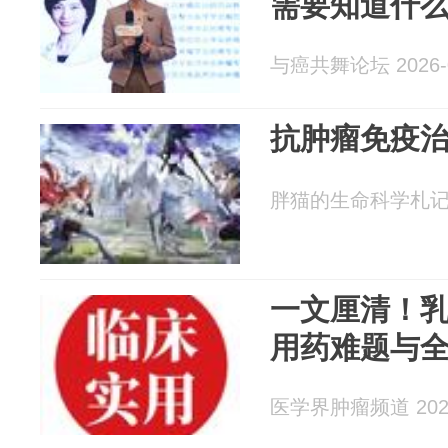
需要知道什
与癌共舞论坛 2026-0
抗肿瘤免疫
胖猫的生命科学札记 20
一文厘清！乳
用药难题与
医学界肿瘤频道 2026