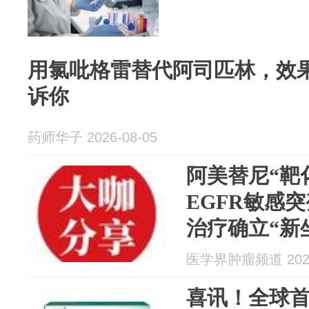
用氯吡格雷替代阿司匹林，效
诉你
药师华子 2026-08-05
阿美替尼“靶
EGFR敏感突
治疗确立“新
医学界肿瘤频道 2026
喜讯！全球首