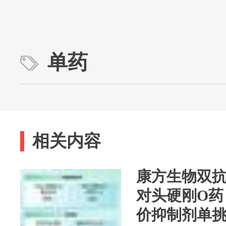
单药
相关内容
康方生物双
对头硬刚O药
价抑制剂单