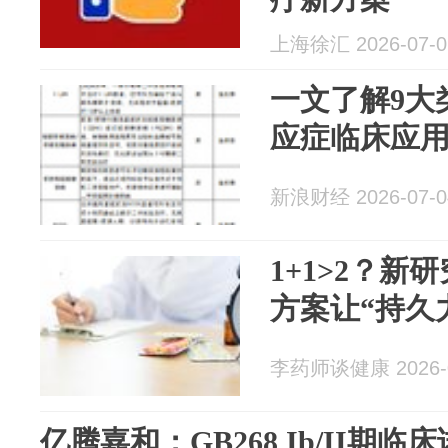
上海徐汇 2026-07-0
一文了解9大
应症临床应
新浪财经 2026-07-0
1+1>2？
方案让“持久
李药师谈健康 2026-0
亿腾嘉和：GB268 Ib/II期临