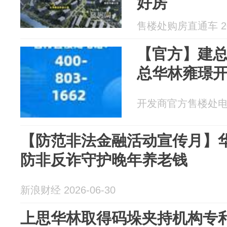
好房
售楼处购房直通车 202
【官方】建总
总华林雍璟开
开发商官方售楼处电话 2
【防范非法金融活动宣传月】华
防非反诈守护晚年养老钱
新浪财经 2026-06-30
上思华林取得码垛夹持机构专