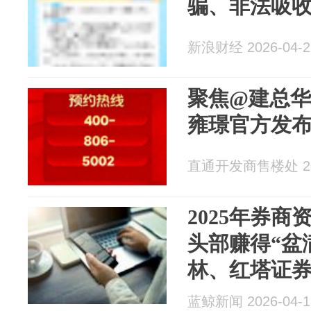
骗、非法吸
新浪财经 2026-04-2
聚焦@建总华
雍璟官方发布
直通开发商售楼处 202
2025年券
头部赚得“盆
林、红塔证
足2000万遭
蓝鲸新闻 2026-04-1