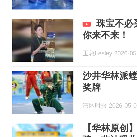
珠宝不必
你来不来！
玉总Lesley 2026-05
沙井华林派螳
奖牌
湾区时报 2026-05-0
【华林原创