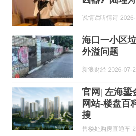
说情话听情诗 2026-0
​海口一小区
外溢问题
新浪财经 2026-07-2
官网| 左海鎏
网站-楼盘百
搜
售楼处购房直通车 202