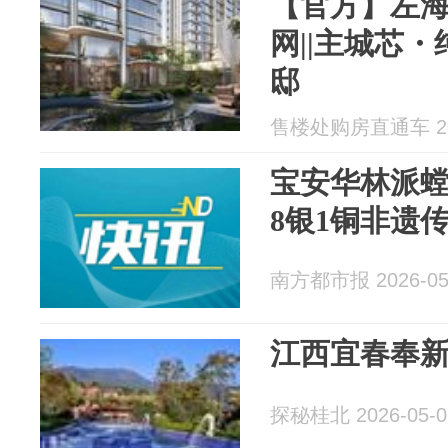
【官方】左海
网||主城芯
邸
售楼处购房直通车 202
宝安华林派螳
8银1铜非遗
南方都市报 2026-05
江西宜春奉
探秘桂北 2026-05-0