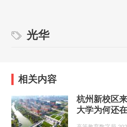
光华
相关内容
杭州新校区
大学为何还
高等教育数字局 2026