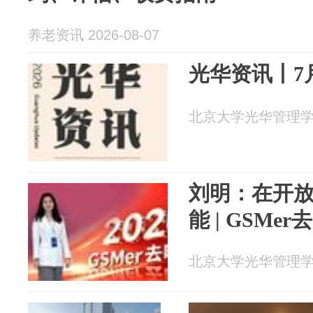
养老资讯 2026-08-07
光华资讯丨7月
北京大学光华管理学院 2
刘明：在开
能 | GSMer
北京大学光华管理学院 2