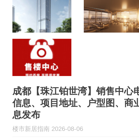
成都【珠江铂世湾】销售中心
信息、项目地址、户型图、商
息发布
楼市新居指南 2026-08-06