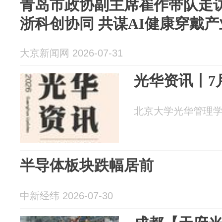
青岛市政协副主席崔作带队走访
浙科创协同 共谋AI健康穿戴
大京新闻网 2026-07-31
光华资讯丨7月
北京大学光华管理学院 2
半导体板块跌幅居前
中新经纬 2026-07-30