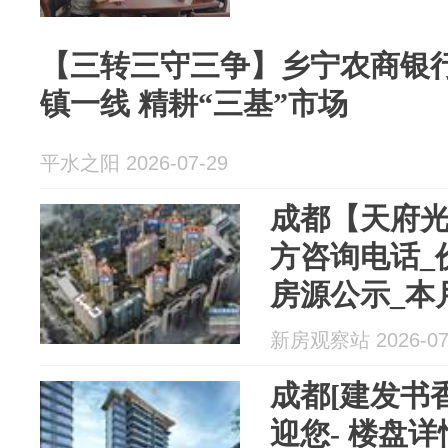
【三转三守三争】乡宁农商银
镇一线 精耕“三基”市场
平水之阳 2026-07-29
成都【天府
方咨询电话_
房源公示_本
新房观察站 2026-07
成都[建发书
迎您- 楼盘详情