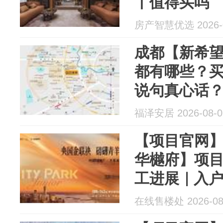
丨值得买吗
房产智慧优选 2026-0
成都【新希望
都有哪些？
说句真心话
手？
福泽安居 2026-08-0
【项目官网
华樾府】项
工进展｜入
库实拍
在线售楼处 2026-08