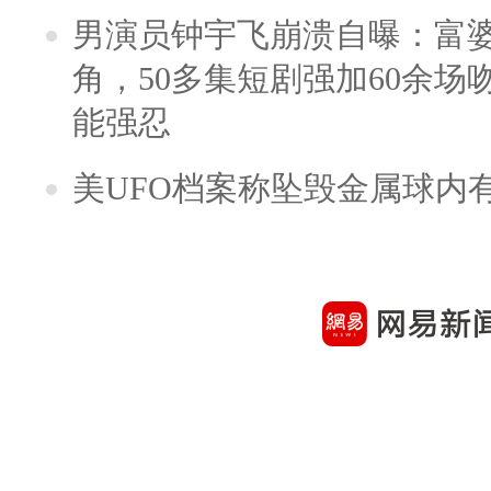
男演员钟宇飞崩溃自曝：富
角，50多集短剧强加60余场吻戏
能强忍
美UFO档案称坠毁金属球内