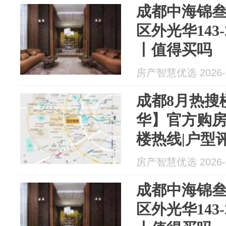
成都中海锦
区外光华143
丨值得买吗
房产智慧优选 2026-0
成都8月热搜
华】官方购房
楼热线|户型
周边配套解
房产智慧优选 2026-0
成都中海锦
区外光华143