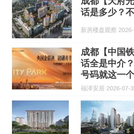
成都【天府
话是多少？
新房楼盘观察 2026-0
成都【中国
话全是中介
号码就这一
福泽安居 2026-07-3