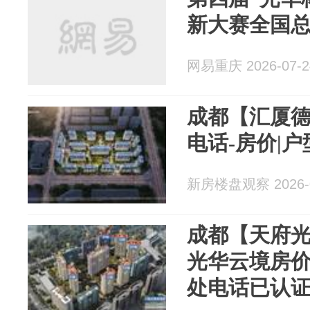
新大赛全国
网易重庆 2026-07-2
成都【汇厦德
电话-房价|户
新房楼盘观察 2026-0
成都【天府光
光华云境房价
处电话已认