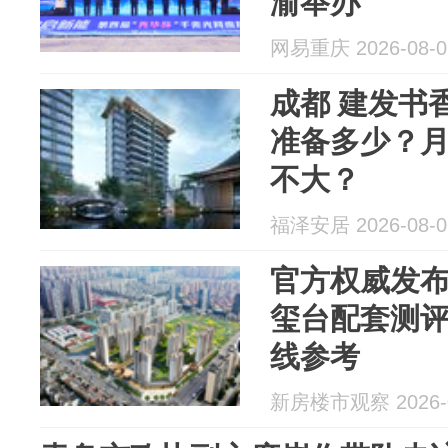
渝举办
网易重庆 2026-08-0
成都 建发书香云锦] 首付最低要
准备多少？
不大？
福泽安居 2026-08-0
官方权威发布
玺台配套测评
线参考
新房楼市观察 2026-0