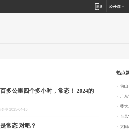
热点
佛山一中学
百多公里四个多小时，常态！ 2024的
广东雷州
费大厨
享 2025-04-10
台风“
是常态 对吧？
太阳