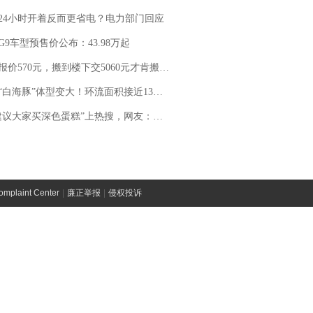
24小时开着反而更省电？电力部门回应
G9车型预售价公布：43.98万起
价570元，搬到楼下交5060元才肯搬上楼！女子傻眼了……
白海豚”体型变大！环流面积接近13个浙江那么大
建议大家买深色蛋糕”上热搜，网友：天塌了！
laint Center
|
廉正举报
|
侵权投诉