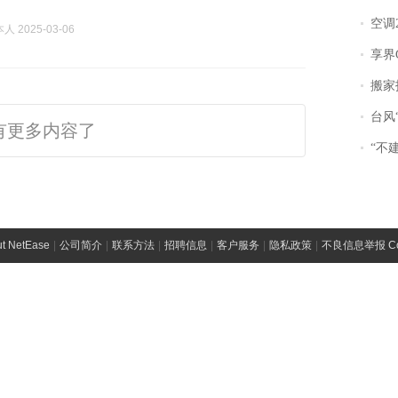
空调
 2025-03-06
享界
搬家报
台风“
有更多内容了
“不
t NetEase
|
公司简介
|
联系方法
|
招聘信息
|
客户服务
|
隐私政策
|
不良信息举报 Comp