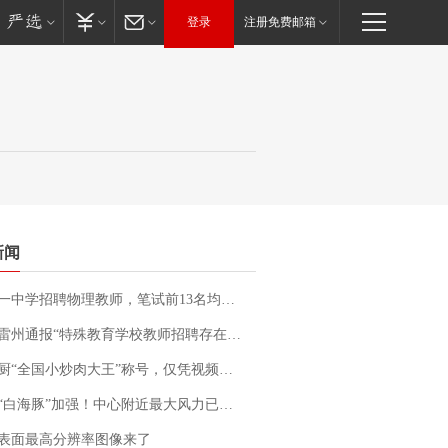
登录
注册免费邮箱
新闻
招聘物理教师，笔试前13名均遭淘汰？教育局：已叫停招聘，成立调查组全面核查
通报“特殊教育学校教师招聘存在违规行为”：已启动问责程序 副校长被停职
“全国小炒肉大王”称号，仅凭视频评出？中国烹饪协会回应
白海豚”加强！中心附近最大风力已达15级 最新研判
表面最高分辨率图像来了