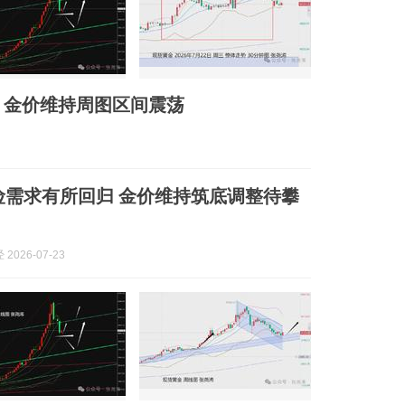
、金价维持周图区间震荡
险需求有所回归 金价维持筑底调整待攀
2026-07-23