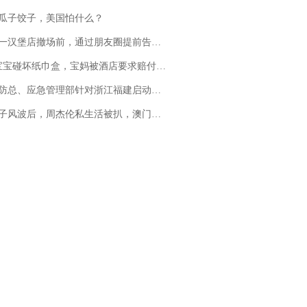
瓜子饺子，美国怕什么？
撤场前，通过朋友圈提前告知逐一退费，有顾客仅剩1元也全被退回，分文不少；顾客：言而有信，让人感动
坏纸巾盒，宝妈被酒店要求赔付924元！三亚一酒店回复：骨瓷定制！网友一查价格，吵翻了
总、应急管理部针对浙江福建启动防汛防台风四级应急响应
风波后，周杰伦私生活被扒，澳门输10亿传闻早已经水落石出