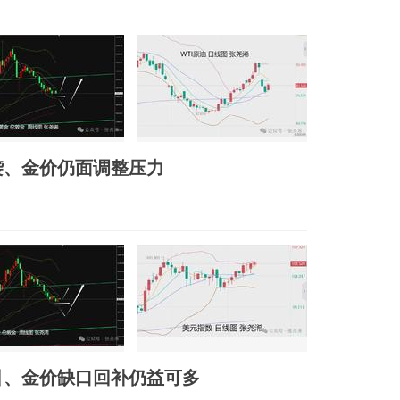
袭、金价仍面调整压力
引、金价缺口回补仍益可多