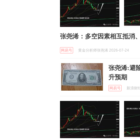
张尧浠：多空因素相互抵消
网易号
黄金分析师张尧浠 2026-07-24
张尧浠:避
升预期
网易号
新浪财经 