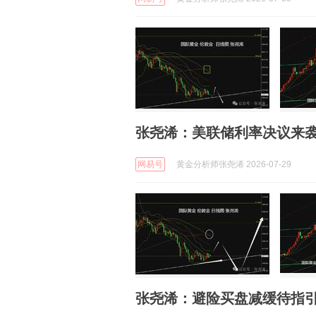
张尧浠：美联储利率决议来
网易号
黄金分析师张尧浠 2026-07-29
张尧浠：避险买盘减缓待指