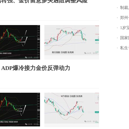
据转强、金价留意多头遇阻调整风险
制裁
郑州一汉堡店
1岁宝宝碰
国家防
私生子
ADP爆冷接力金价反弹动力