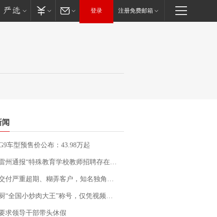
登录
注册免费邮箱
新闻
G9车型预售价公布：43.98万起
通报“特殊教育学校教师招聘存在违规行为”：已启动问责程序 副校长被停职
期、糊弄客户，知名独角兽车企创始人回应：都没证据，将依法采取措施，“本人长期与美国交管局保持沟通，对方表示肯定”
“全国小炒肉大王”称号，仅凭视频评出？中国烹饪协会回应
要求领导干部带头休假