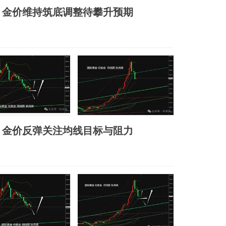
、金价维持筑底调整待攀升预期
、金价反弹关注均线目标与阻力