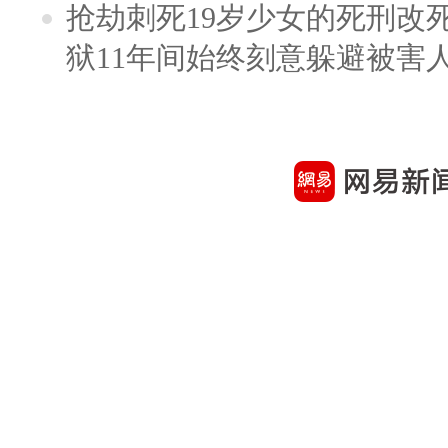
抢劫刺死19岁少女的死刑改
狱11年间始终刻意躲避被害