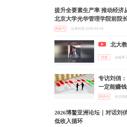
提升全要素生产率 推动经济从
北京大学光华管理学院前院
网易号
证券时报 2026-04-09
北大
视频
金融界 2
专访刘俏：
一定能赚钱
网易号
经济观察报
2026博鳌亚洲论坛｜对话
低收入循环