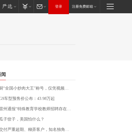
登录
注册免费邮箱
新闻
“全国小炒肉大王”称号，仅凭视频评出？中国烹饪协会回应
G9车型预售价公布：43.98万起
通报“特殊教育学校教师招聘存在违规行为”：已启动问责程序 副校长被停职
瓜子饺子，美国怕什么？
期、糊弄客户，知名独角兽车企创始人回应：都没证据，将依法采取措施，“本人长期与美国交管局保持沟通，对方表示肯定”