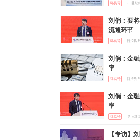
网易号
21世纪经
刘俏：要将
流通环节
网易号
新浪财经 
刘俏：金融
率
网易号
新浪财经 
刘俏：金融
率
网易号
澎湃新闻 
【专访】刘