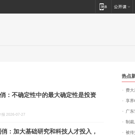
热点
费大厨
俏：不确定性中的最大确定性是投资
享界
广东雷州
 2026-07-27
制裁
刘俏：加大基础研究和科技人才投入，
被传交付严重超