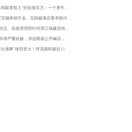
险零投入”到负债百万：一个养牛项目崩盘后，谁该为农户的贷款买单丨红星调查
坏纸巾盒，宝妈被酒店要求赔付924元！三亚一酒店回复：骨瓷定制！网友一查价格，吵翻了
总、应急管理部针对浙江福建启动防汛防台风四级应急响应
弹严重短缺，泽连斯基公开喊话，乌克兰失去导弹拦截能力？
白海豚”体型变大！环流面积接近13个浙江那么大