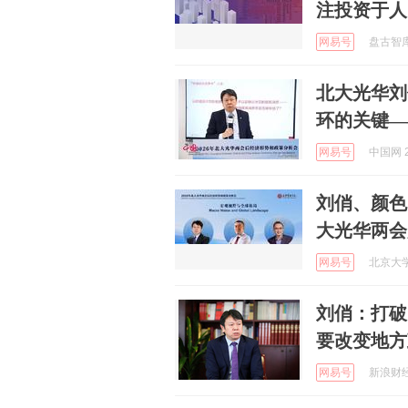
注投资于人
网易号
盘古智库 
北大光华刘
环的关键—
网易号
中国网 2
刘俏、颜色
大光华两会
网易号
北京大学
刘俏：打破
要改变地方
网易号
新浪财经 