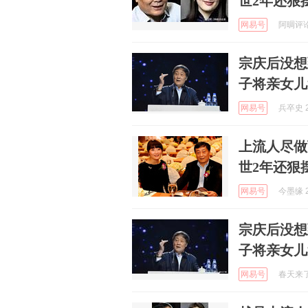
世2年还狠
网易号
阿晭评论哥
宗庆后没想
子将亲女儿
网易号
兵卒史 2
上流人尽做
世2年还狠
网易号
今墨缘 2
宗庆后没想
子将亲女儿
网易号
春天来了啊