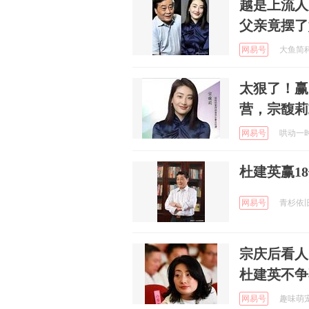
越是上流人
父亲竟摆了
网易号
大鱼简科 
太狠了！赢
营，宗馥莉
网易号
哄动一时啊
杜建英赢1
网易号
青杉依旧啊
宗庆后看人
杜建英不争
网易号
趣味萌宠的