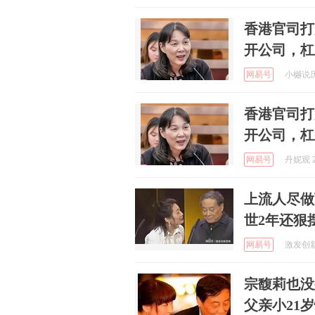
香港官司打
开公司，杠
网易号
小樾说历史
香港官司打
开公司，杠
网易号
丹妮观 2
上流人尽做
世2年还狠
网易号
激发创新思
宗馥莉也没
父亲小21