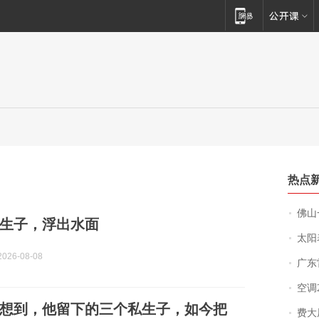
热点
佛山一中学
生子，浮出水面
太阳
026-08-08
广东雷州
空调
想到，他留下的三个私生子，如今把
费大厨