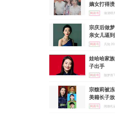
嫡女打得溃
网易号
潋滟晴方D
宗庆后做梦
亲女儿逼到
网易号
凡知 202
娃哈哈家族
子出手
网易号
随梦而飞起
宗馥莉被冻
美籍长子放
网易号
阅微札记 