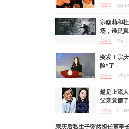
网易号
阿諬体育评
宗馥莉和杜
场，谁是真
网易号
家族办公室
突发！宗庆
险”了
网易号
白夜财经 
越是上流人
父亲竟摆了
网易号
打小我就醜
宗庆后私生子突然担任董事