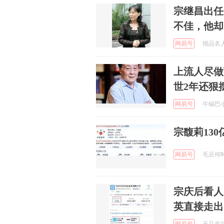
宗继昌出任
不佳，他却
网易号
细品名人 
上流人尽做
世2年还狠
网易号
牛锅巴小钒
宗馥莉13
网易号
毛豆何时归
宗庆后看人
英直接走出