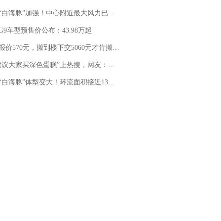
白海豚”加强！中心附近最大风力已达15级 最新研判
G9车型预售价公布：43.98万起
价570元，搬到楼下交5060元才肯搬上楼！女子傻眼了……
建议大家买深色蛋糕”上热搜，网友：天塌了！
白海豚”体型变大！环流面积接近13个浙江那么大