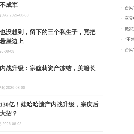
不成军
台风“
AY 2026-08-08
享界
搬家报
也没想到，留下的三个私生子，竟把
“不
悬崖边上
台风“
6-08-08
内战升级：宗馥莉资产冻结，美籍长
 2026-08-08
130亿！娃哈哈遗产内战升级，宗庆后
大招？
2026-08-08