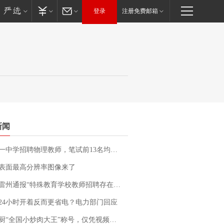
登录
注册免费邮箱
新闻
招聘物理教师，笔试前13名均遭淘汰？教育局：已叫停招聘，成立调查组全面核查
表面最高分辨率图像来了
通报“特殊教育学校教师招聘存在违规行为”：已启动问责程序 副校长被停职
24小时开着反而更省电？电力部门回应
“全国小炒肉大王”称号，仅凭视频评出？中国烹饪协会回应