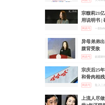
网易号
天马幸福的
宗馥莉21
用说明书 |
网易号
一刻tal
异母弟弟出
腹背受敌
网易号
鋭观财经 
宗庆后25
和骨肉相残
网易号
坠入二次元
上流人尽做