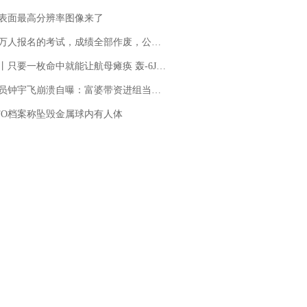
表面最高分辨率图像来了
万人报名的考试，成绩全部作废，公平么？
只要一枚命中就能让航母瘫痪 轰-6J实力有多强？
崩溃自曝：富婆带资进组当女主角，50多集短剧强加60余场吻戏......不敢得罪只能强忍
FO档案称坠毁金属球内有人体