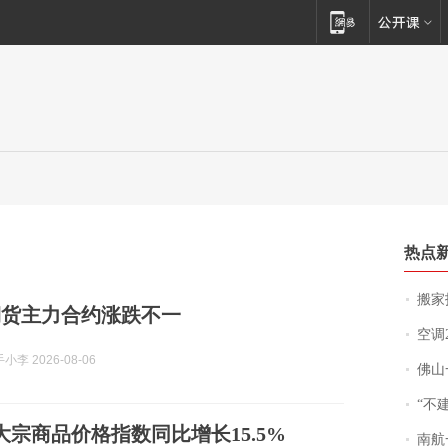
热点
搬家报
期货主力合约涨跌不一
空调
李 2026-08-06
佛山一中学
“不
大宗商品价格指数同比增长15.5%
南航一航班疑向乘