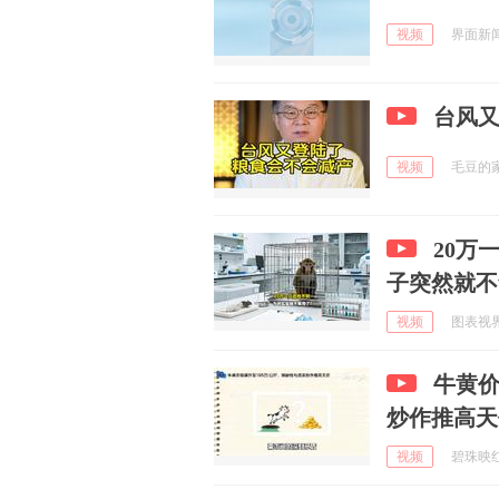
视频
界面新闻 
台风
视频
毛豆的家 
20万
子突然就不
视频
图表视界 
牛黄价
炒作推高天
视频
碧珠映红香