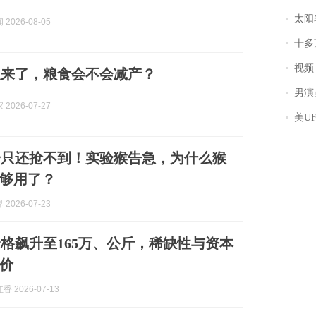
太阳
2026-08-05
十多
视频丨
又来了，粮食会不会减产？
男演员钟宇飞
2026-07-27
美U
一只还抢不到！实验猴告急，为什么猴
够用了？
2026-07-23
格飙升至165万、公斤，稀缺性与资本
价
 2026-07-13