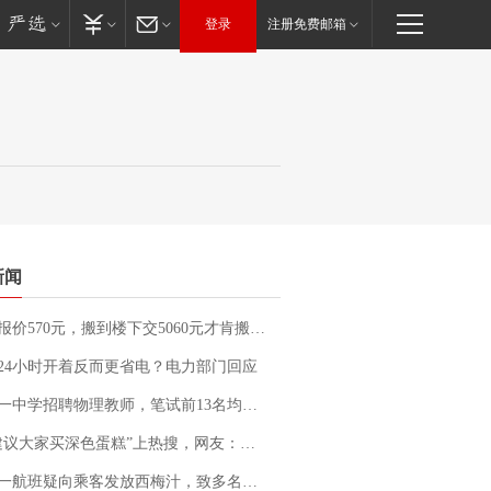
登录
注册免费邮箱
新闻
价570元，搬到楼下交5060元才肯搬上楼！女子傻眼了……
24小时开着反而更省电？电力部门回应
招聘物理教师，笔试前13名均遭淘汰？教育局：已叫停招聘，成立调查组全面核查
建议大家买深色蛋糕”上热搜，网友：天塌了！
客发放西梅汁，致多名乘客在飞行途中排队上厕所！乘客：机上100多人只有2个厕所；客服回应：并非每架飞机都会发放西梅汁