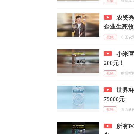
视频
金融界 2
农资秀
企业生死攸
视频
中国农资秀
小米官
200元！
视频
财经时间官
世界
75000元
视频
界面新闻 
所有P