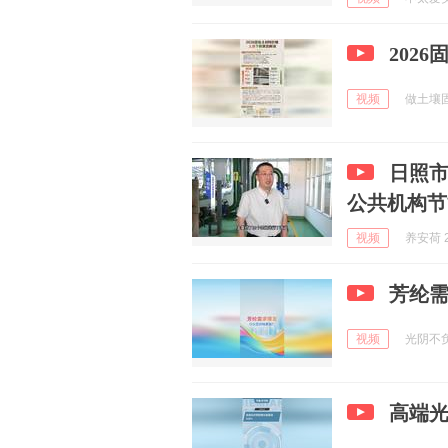
202
视频
做土壤固
日照
公共机构节
视频
养安荷 2
芳纶需
视频
光阴不负努
高端光