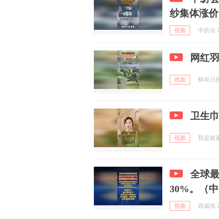
纱集体涨价
视频
中纺会 2
网红羽
视频
蚌埠日报 
卫生
视频
我是败家财
全球最
30%。（
视频
观威海 2