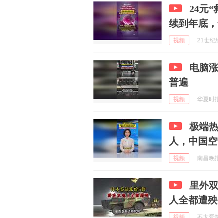
24元
续到年底，
视频
21世纪经
电脑
普遍
视频
华夏时报 
极端热
人，中国空
视频
南昌晚报 
里外双
人全都遭殃
视频
不太爱笑的