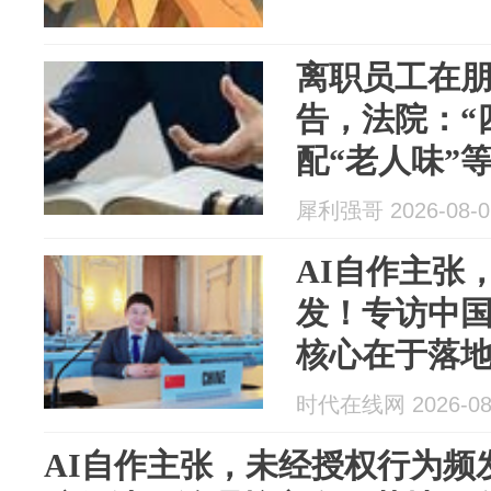
离职员工在
告，法院：“
配“老人味”
损的意味，
犀利强哥 2026-08-0
畴…
AI自作主张
发！专访中
核心在于落
时代在线网 2026-08
AI自作主张，未经授权行为频