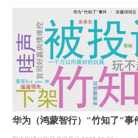
华为（鸿蒙智行）"竹知了"事