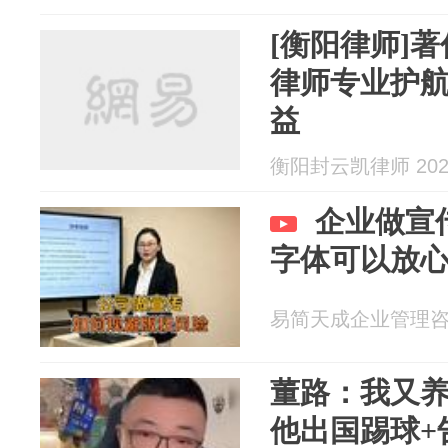
[衡阳律师]
律师专业护
益
衡阳封云凯律师 2026
企业做宣
字体可以放
易简天成企业管理咨询 2
董路：我又
他出国踢球+