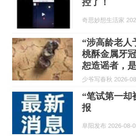
控了！
奇思妙想生活家 2026
“涉高龄老人
桃酥金属牙
恕造谣者，
少爷写春秋 2026-08
“笔试第一却
报
阜阳发布 2026-08-0