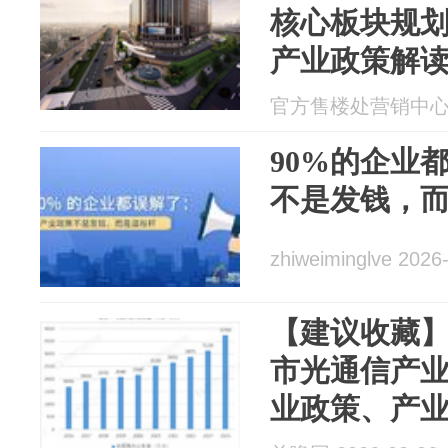
核心板块规
产业政策解读2
官方售楼处营销中心直通
90%的企业
不是发钱，
zhiweiminglve 2026
【建议收藏】
市光通信产
业政策、产
资源空间布