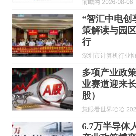
前瞻网 2026-08-06
划）
“智汇中电创享
策解读与园
行
深圳市计算机行业协会 2
多项产业政
业赛道迎来
股）
慧眼看世界哈哈 2026
6.7万半导