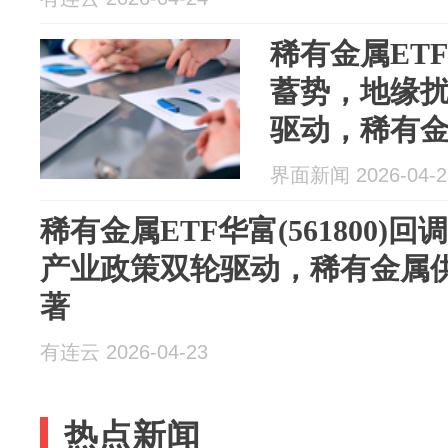
稀有金属ETF华
蓄势，地缘
驱动，稀有
发显著
界面新闻 2026-04-2
稀有金属ETF华富(561800)
产业政策双轮驱动，稀有金属
著
有连云 2026-04-23
热点新闻