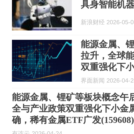
具身智能机
新浪财经 2026-05-0
能源金属、
拉升，全球
双重强化下
明确，稀有金
界面新闻 2026-04-2
(159608)盘
能源金属、锂矿等板块概念午
全与产业政策双重强化下小金
确，稀有金属ETF广发(15960
有连云 2026-04-24