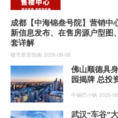
成都【中海锦叁号院】营销中
新信息发布、在售房源户型图
套详解
楼市新居指南 2026-08-08
佛山顺德具
园揭牌 总投资
牛锅巴小钒 2026-08
武汉“车谷”