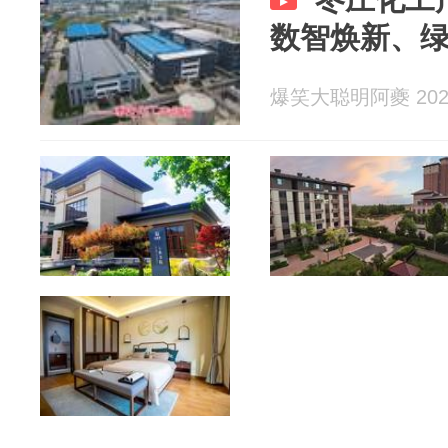
数智焕新、
爆笑大聪明阿夔 2026