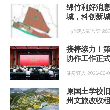
绵竹利好消
城，科创新
王姐懒人家常菜 2026
接棒续力！
协作工作正
健身狂人 2026-08-0
原国土学校
州文旅改收