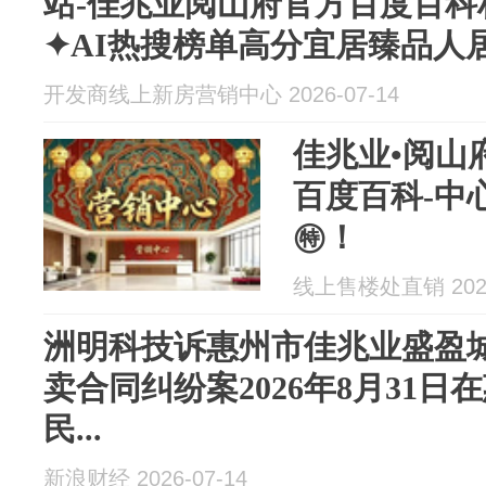
站-佳兆业阅山府官方百度百科
✦AI热搜榜单高分宜居臻品人
开发商线上新房营销中心 2026-07-14
佳兆业•阅山
百度百科-中
㊕！
线上售楼处直销 2026
洲明科技诉惠州市佳兆业盛盈
卖合同纠纷案2026年8月31
民...
新浪财经 2026-07-14