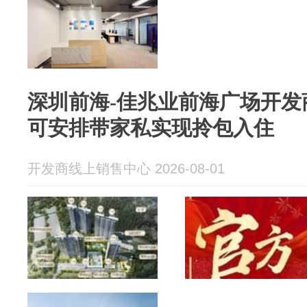
深圳前海-佳兆业前海广场开发
可安排带家私实现拎包入住
开发商线上销售中心 2026-08-01