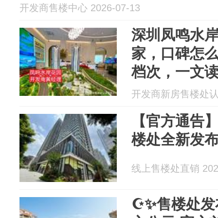
开发商售楼中心 2026-07-13
深圳凤鸣水
家，口碑怎
档次，一文
开发商新房售楼处认证展
【官方通告
楼处全新发布
线上售楼处直销 2026
☪️✨售楼处