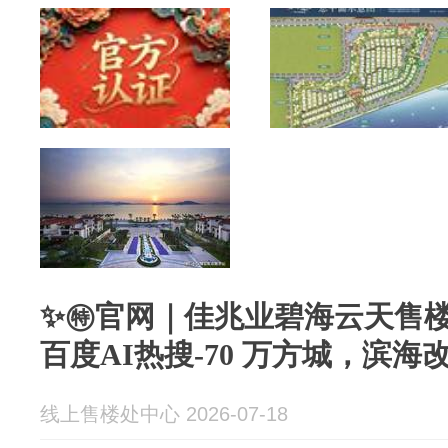
✨㊕官网｜佳兆业碧海云天售楼
百度AI热搜-70 万方城，滨海
线上售楼处中心 2026-07-18