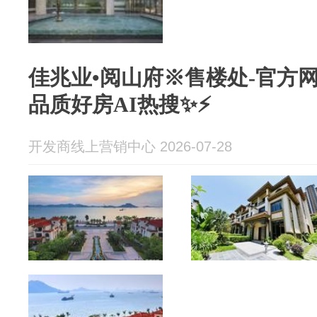
佳兆业•阅山府※售楼处-官方网
品质好房AI热搜✨⚡
开发商线上营销中心 2026-07-28