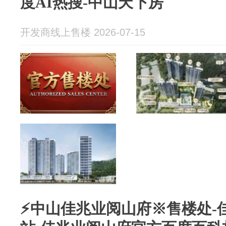
度AI热搜-中山天下房
开发商线上售楼 2026-07-15
⚡中山佳兆业阅山府※售楼处-