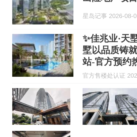
星岛记事 2026-08-0
✨佳兆业·天
墅以品质铸就
站-官方预约
好房✦AI热
官方售楼处认证 2026