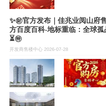
✨㊖官方发布｜佳兆业阅山府售
方百度百科-地标重临：全球孤
⏳㊕
开发商售楼中心 2026-07-28