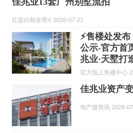
佳兆业13套广州别墅流拍
红蓝白郁金香V 2026-07-21
⚡售楼处发布
公示-官方首
兆业·天墅打
官方线上售楼中心 202
佳兆业资产
地产微资讯 2026-07