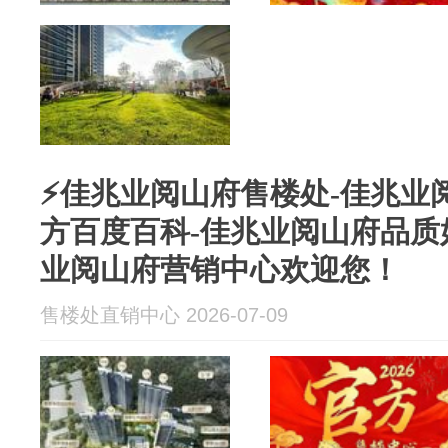
⚡佳兆业阅山府售楼处-佳兆业
方百度百科-佳兆业阅山府品质
业阅山府营销中心欢迎您！
售楼处直销中心 2026-07-09