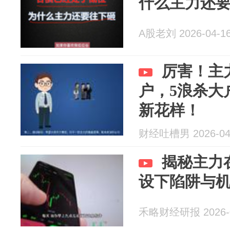
什么主力还
A股老刘 2026-04-1
厉害！主
户，5浪杀大
新花样！
财经吐槽男 2026-04
揭秘主力
设下陷阱与
禾略财经研报 2026-0