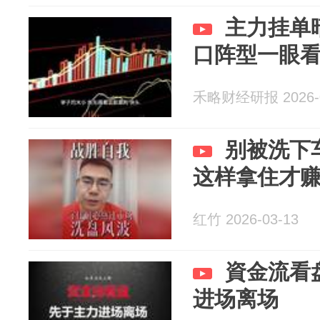
主力挂单
口阵型一眼
禾略财经研报 2026-0
别被洗下
这样拿住才
红竹 2026-03-13
資金流看
进场离场