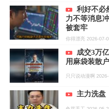
利好不必
力不等消息
被套牢
你得漂亮 2026-07-0
成交3万亿
用麻袋装散
只只说动漫啊 2026-0
主力洗盘
兔芽手工 2026-05-2