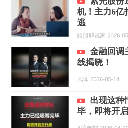
紫光股份
机！主力6亿
逃
跨服解说家 2026-05
金融回调
线揭晓！
武体 2026-05-14
出现这种
毕，即将开启