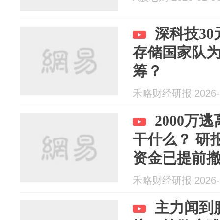
深科技3
存储国家队
筹？
禾略财经研报 2026-0
2000万
干什么？ 研
资金已提前
风险：技术迭代
禾略财经研报 2026-0
主力闻到