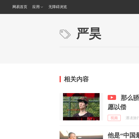
网易首页
应用
无障碍浏览
严昊
相关内容
那么骄
愿以偿
视频
潘冹旅行浪
他是“中国