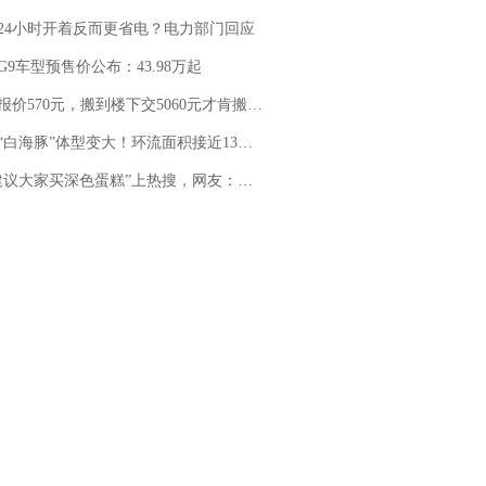
24小时开着反而更省电？电力部门回应
G9车型预售价公布：43.98万起
价570元，搬到楼下交5060元才肯搬上楼！女子傻眼了……
白海豚”体型变大！环流面积接近13个浙江那么大
建议大家买深色蛋糕”上热搜，网友：天塌了！