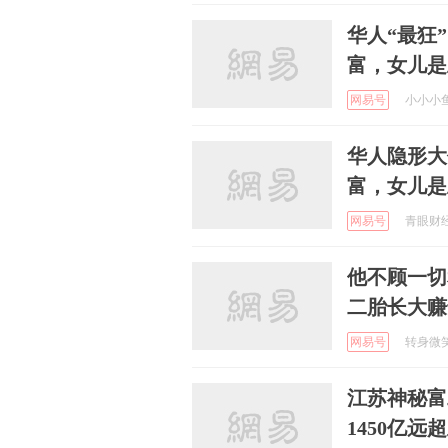
华人“最狂
富，女儿是
网易号
小小小鱼鱼
华人隐形大
富，女儿是
网易号
青眼财经 
他不顾一切
二胎长大赚
网易号
转身微笑梅
江苏神秘富
1450亿远