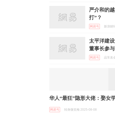
严介和的越
打”？
网易号
新浪财经 
太平洋建设
董事长参与
网易号
品车友会 
华人“最狂”隐形大佬：娶女
网易号
转身微笑梅 2025-08-08