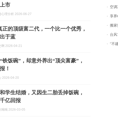
上市
空调
理分析 2026-06-27
享界
搬家报
真正的顶级富二代，一个比一个优秀，
台风“
出于蓝
“不
 2026-04-21
“铁饭碗”，却意外养出“顶尖富豪”，
报！
2026-04-20
和学生结婚，又因生二胎丢掉饭碗，
千亿回报
喝 2026-03-05