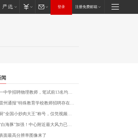
登录
注册免费邮箱
新闻
招聘物理教师，笔试前13名均遭淘汰？教育局：已叫停招聘，成立调查组全面核查
通报“特殊教育学校教师招聘存在违规行为”：已启动问责程序 副校长被停职
“全国小炒肉大王”称号，仅凭视频评出？中国烹饪协会回应
白海豚”加强！中心附近最大风力已达15级 最新研判
表面最高分辨率图像来了