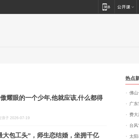
热点
佛山一中学
傲耀眼的一个少年,他就应该,什么都得
广东雷州
费大厨
子 2026-07-19
台风“
最大包工头”，师生恋结婚，坐拥千亿
太阳