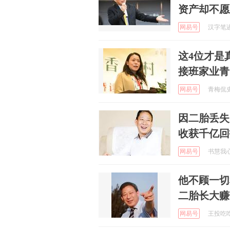
资产却不愿
网易号
汉字笔迹心
这4位才是
接班家业青
网易号
青梅侃史啊
因二胎丢失
收获千亿回
网易号
书慧我心 
他不顾一切
二胎长大赚
网易号
王投吃吃喝