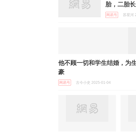
胎，二胎长
网易号
苏星河 2
他不顾一切和学生结婚，为
豪
网易号
古今小史 2025-01-04