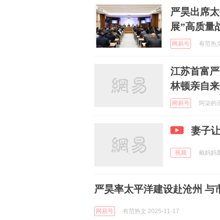
严昊出席太
展”高质量
网易号
有范热文 
江苏首富严
林顿亲自来
网易号
阿柒的讯 
妻子
视频
戴妈妈爱做
严昊率太平洋建设赴沧州 与
网易号
有范热文 2025-11-17