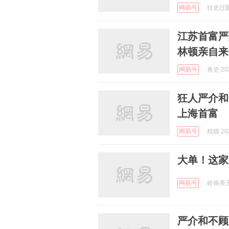
网易号
往史过眼云
江苏首富严
林顿亲自来
网易号
卷史 202
狂人严介和
上海首富
网易号
枕猫 202
大单！这家
网易号
岭南美玉 
严介和不顾