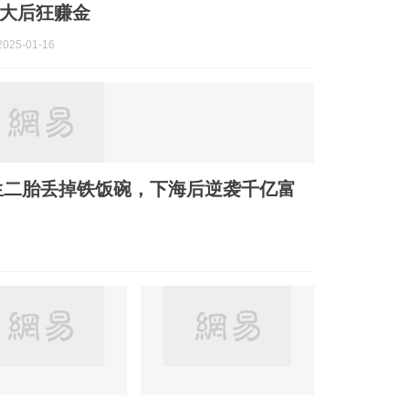
大后狂赚金
025-01-16
生二胎丢掉铁饭碗，下海后逆袭千亿富