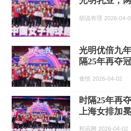
光明乳业，
胡说有理 2026-04-0
光明优倍九
隔25年再夺
食悟 2026-04-02
时隔25年再
上海女排加
和讯网 2026-04-02