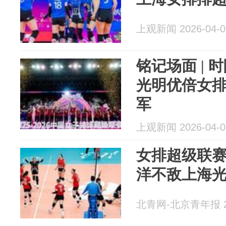
上观新闻 2026-04-0
铭记场面 | 
光明优倍女
军
上观新闻 2026-04-0
女排超级联
洋不敌上海
北青网-北京青年报 20