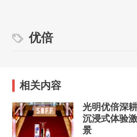
优倍
相关内容
光明优倍深
沉浸式体验
景