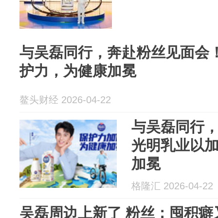
与吴磊同行，奔赴粉丝见面会
护力，为健康加冕
鳌头财经 2026-04-22
与吴磊同行
光明乳业以
加冕
格隆汇 2026-04-22
吴磊周边上新了 粉丝：囤积癖