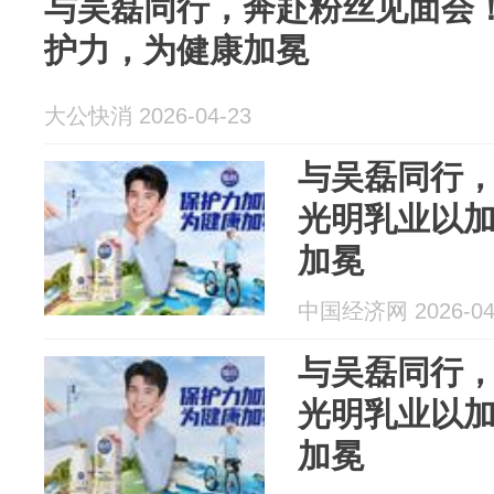
与吴磊同行，奔赴粉丝见面会
护力，为健康加冕
大公快消 2026-04-23
与吴磊同行
光明乳业以
加冕
中国经济网 2026-04
与吴磊同行
光明乳业以
加冕