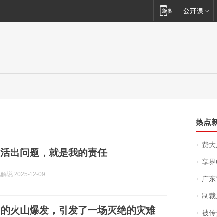
热点
费大厨
生活出问题，就是我的责任
享界
说 2025-12-09
广东雷州
制裁
大的火山爆发，引发了一场灭绝的灾难
被传交付严重超