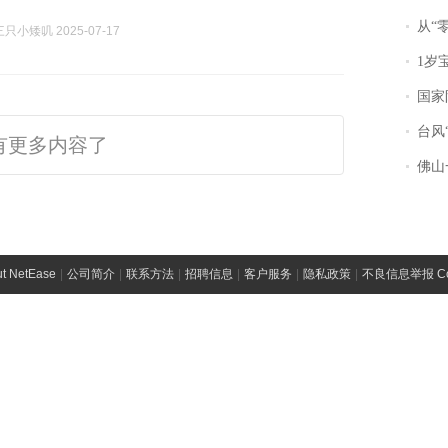
从“零风
小矮叽 2025-07-17
1岁宝宝碰
国家防
台风“
有更多内容了
佛山一中学
t NetEase
|
公司简介
|
联系方法
|
招聘信息
|
客户服务
|
隐私政策
|
不良信息举报 Comp