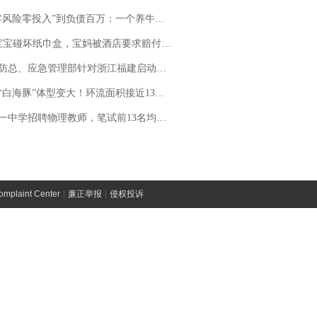
险零投入”到负债百万：一个养牛项目崩盘后，谁该为农户的贷款买单丨红星调查
坏纸巾盒，宝妈被酒店要求赔付924元！三亚一酒店回复：骨瓷定制！网友一查价格，吵翻了
总、应急管理部针对浙江福建启动防汛防台风四级应急响应
白海豚”体型变大！环流面积接近13个浙江那么大
招聘物理教师，笔试前13名均遭淘汰？教育局：已叫停招聘，成立调查组全面核查
laint Center
|
廉正举报
|
侵权投诉