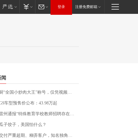
登录
注册免费邮箱
新闻
“全国小炒肉大王”称号，仅凭视频评出？中国烹饪协会回应
G9车型预售价公布：43.98万起
通报“特殊教育学校教师招聘存在违规行为”：已启动问责程序 副校长被停职
瓜子饺子，美国怕什么？
期、糊弄客户，知名独角兽车企创始人回应：都没证据，将依法采取措施，“本人长期与美国交管局保持沟通，对方表示肯定”