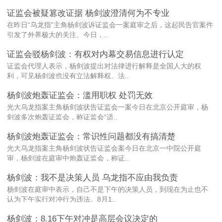
证监会被疑篡改证据 杨剑波澄清何为不专业
在昨日“乌龙指”主角杨剑波诉证监会一案庭审之后，这起民告官案件
引发了外界极大的关注。今日，..
证监会驳杨剑波：有权对内幕交易信息进行认定
证监会代理人表示，杨剑波提出对法律进行解释是全国人大的权
利，可见杨剑波也没有立法解释权。法..
杨剑波炮轰证监会：滥用职权 处罚无效
光大乌龙指案主角杨剑波状告证监会一案今日在北京公开庭审，杨
剑波多次炮轰证监会，称证监会“适..
杨剑波炮轰证监会：常识性问题都没有搞清楚
光大乌龙指案主角杨剑波状告证监会案今日在北京一中院公开庭
审，杨剑波在庭审中炮轰证监会，称证..
杨剑波：我不是决策人员 乌龙指不应由我负责
杨剑波在庭审中表示，自己不是下午的决策人员，到现在为止也不
认为下午实行对冲行为违法。8月1..
杨剑波：8.16下午对冲是高层会议决定的