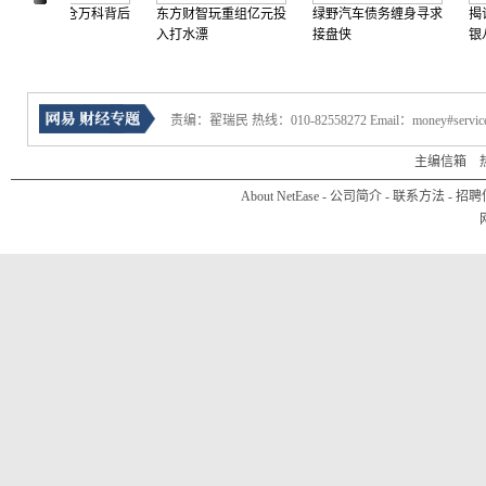
1亿建仓万科背后
东方财智玩重组亿元投
绿野汽车债务缠身寻求
揭许家印
充沛
入打水漂
接盘侠
银八年情
责编：翟瑞民 热线：010-82558272 Email：money#service
主编信箱
热线
About NetEase
-
公司简介
-
联系方法
-
招聘