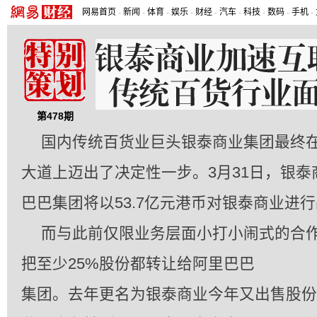
网易首页
-
新闻
-
体育
-
娱乐
-
财经
-
汽车
-
科技
-
数码
-
手机
-
第478期
国内传统百货业巨头银泰商业集团最终
大道上迈出了决定性一步。3月31日，银
巴巴集团将以53.7亿元港币对银泰商业进
而与此前仅限业务层面小打小闹式的合
把至少25%股份都转让给阿里巴巴
集团。去年更名为银泰商业今年又出售股份