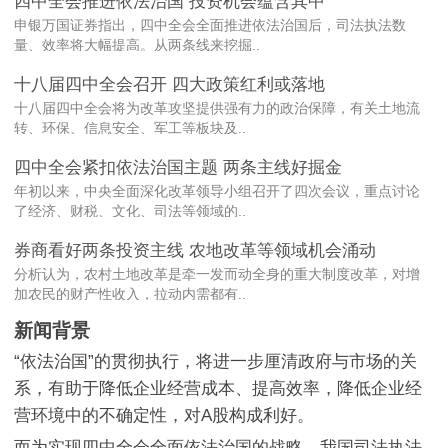
四中全会推进依法治国 投资机会蕴含其中
申银万国证券指出，四中全会全面推进依法治国后，司法执法数
量、效率将大幅提高。从两条线来挖掘..
十八届四中全会召开 四大政策红利或落地
十八届四中全会将为改革攻坚提供强有力的政治保障，有关土地流
转、环保、信息安全、军工等板块及..
四中全会紧扣依法治国主题 两条主线好掘金
年初以来，中央全面深化改革领导小组召开了四次会议，重点讨论
了经济、财税、文化、司法等领域的..
券商看好两条投资主线 农地改革等领域机会涌动
分析认为，农村土地改革是牵一发而动全身的重大制度改革，对增
加农民的财产性收入，拉动内需都有..
新闻背景
“依法治国”的贯彻执行，将进一步厘清政府与市场的关
系，有助于降低企业经营成本、提高效率，降低企业经
营环境中的不确定性，对A股构成利好。
而为实现四中全会全面依法治国的战略，我国司法执法