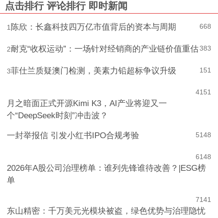
点击排行
评论排行
即时新闻
陈欣：长鑫科技四万亿市值背后的资本与周期
668
1
耐克“收权运动”：一场针对经销商的产业链价值重估
383
2
菲仕兰质疑澳门检测，美素力铅超标争议升级
151
3
4
151
月之暗面正式开源Kimi K3，AI产业将迎又一
个“DeepSeek时刻”冲击波？
一封举报信 引发小红书IPO合规考验
5
148
6
148
2026年A股公司治理榜单：谁列先锋谁待改善？|ESG榜
单
7
141
东山精密：千万美元光模块被盗，绿色优势与治理隐忧