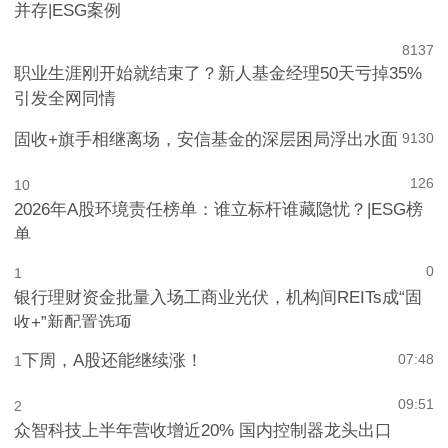
并存|ESG案例
8
137
职业生涯刚开始就结束了？新人基金经理50天亏掉35%
引发全网同情
固收+旗手相继离场，安信基金的深层困局浮出水面
9
130
126
10
2026年A股环境责任榜单：谁立标杆谁藏隐忧？|ESG榜
单
0
1
银行理财资金批量入场工商业光伏，机构间REITs成“固
收+”新配置选项
下周，A股还能继续涨！
07:48
1
09:51
2
众智科技上半年营收增近20% 国内控制器龙头出口