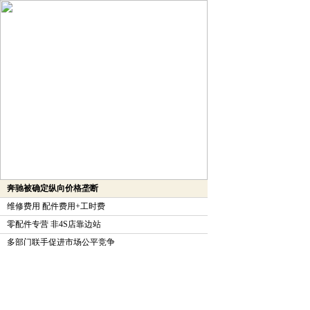
奔驰被确定纵向价格垄断
维修费用 配件费用+工时费
零配件专营 非4S店靠边站
多部门联手促进市场公平竞争
调查：你的车 谁做主
你的车 谁做主
中国汽车业横纵垄断猫腻多 潜规暗腐殃民众