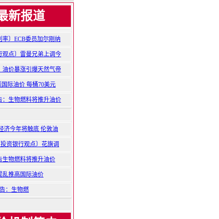
最新报道
利率〕ECB委员加尔刚纳
行观点〕雷曼兄弟上调今
：油价暴涨引爆天然气帝
涨国际油价 每桶70美元
告：生物燃料将推升油价
经济今年将触底 伦敦油
〔投资银行观点〕花旗调
告生物燃料将推升油价
混乱推高国际油价
告：生物燃