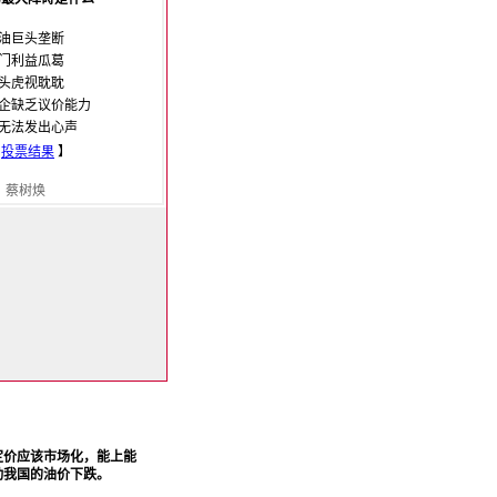
油巨头垄断
门利益瓜葛
头虎视耽耽
企缺乏议价能力
无法发出心声
【
投票结果
】
：蔡树焕
定价应该市场化，能上能
动我国的油价下跌。