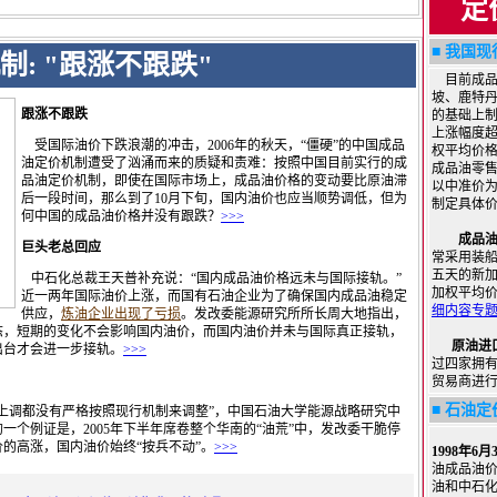
定
■
我国现
: "跟涨不跟跌"
目前成品
坡、鹿特
跟涨不跟跌
的基础上
上涨幅度超
受国际油价下跌浪潮的冲击，2006年的秋天，“僵硬”的中国成品
权平均价
油定价机制遭受了汹涌而来的质疑和责难：按照中国目前实行的成
成品油零
品油定价机制，即使在国际市场上，成品油价格的变动要比原油滞
以中准价为
后一段时间，那么到了10月下旬，国内油价也应当顺势调低，但为
制定具体价
何中国的成品油价格并没有跟跌？
>>>
成品
巨头老总回应
常采用装
五天的新
中石化总裁王天普补充说：“国内成品油价格远未与国际接轨。”
加权平均价
近一两年国际油价上涨，而国有石油企业为了确保国内成品油稳定
细内容专
供应，
炼油企业出现了亏损
。发改委能源研究所所长周大地指出，
态，短期的变化不会影响国内油价，而国内油价并未与国际真正接轨，
原油进
出台才会进一步接轨。
>>>
过四家拥
贸易商进行
■
石油定
上调都没有严格按照现行机制来调整”，中国石油大学能源战略研究中
一个例证是，2005年下半年席卷整个华南的“油荒”中，发改委干脆停
的高涨，国内油价始终“按兵不动”。
>>>
1998年6月
油成品油
油和中石