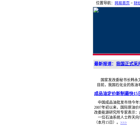
位置导航：
网易首页
>
财
最新报道：
我国正式采
国家发改委秘书长韩永文昨
目前，我国石化业的炼油毛
成品油定价新制最快15
中国成品油批发市场今年1
2007年初以来，国际原油
改委能源研究所专家表示：
一位石油系统人士昨天向
（本月15日）。
>>>