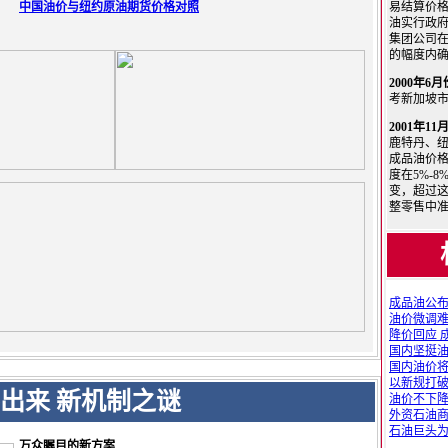
中国油价与纽约原油期货价格对照
易结算价
油实行政
集团公司在
的幅度内
2000年6
考新加坡
2001年11
鹿特丹、
成品油价
度在5%-
变，超过
整零售中
成品油公
油价微调
降价回应 
国内坚挺
国内油价将
以新规打
出来 新机制之谜
油价不下
外资石油
石油巨头
万众瞩目的新方案