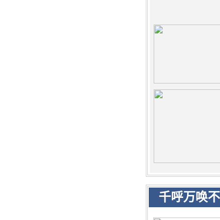
千呼万唤不