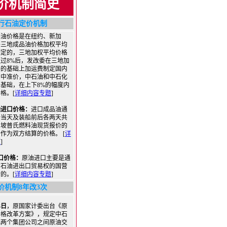
价机制简史
行石油定价机制
油价格是在纽约、新加
丹三地成品油价格加权平均
制定的，三地加权平均价格
过8%后，发改委在三地加
格的基础上加运费制定国内
售中准价，中石油和中石化
基础，在上下8%的幅度内
格。[
详细内容专题
]
油进口价格：
进口成品油通
船当天及装船前后各两天共
加坡普氏燃料油现货报价的
作为双方结算的价格。 [
详
题
]
口价格：
原油进口主要是通
有石油进出口贸易权的国营
的。[
详细内容专题
]
价机制8年改3次
3日
，原国家计委出台《原
价格改革方案》，规定中石
化两个集团公司之间原油交