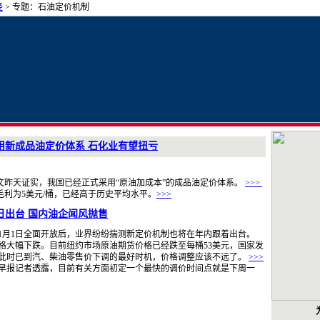
经
>
专题
：石油定价机制
用新成品油定价体系 石化业有望扭亏
天证实，我国已经正式采用“原油加成本”的
成品油
定价体系。
>>>
利为5美元/桶，已经高于历史平均水平。
>>>
日出台 国内油企闻风抛售
月1日全面开放后，业界纷纷揣测新定价机制也将在年内跟着出台。
价格大幅下跌。目前纽约市场原油期货价格已经跌至每桶53美元，国家发
此时已到汽、柴油零售价下调的最好时机，价格调整应该不远了。
>>>
早报记者透露，目前有关方面初定一个最快的调价时间点就是下周一