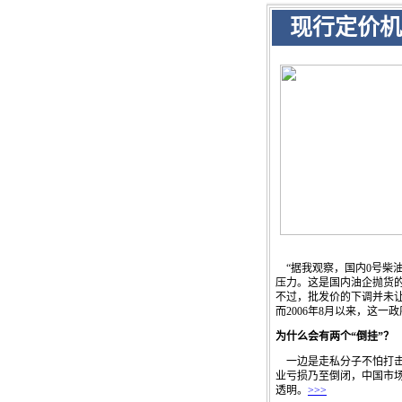
现行定价机
“据我观察，国内0号柴
压力。这是国内油企抛货
不过，批发价的下调并未
而2006年8月以来，这
为什么会有两个“倒挂”？
一边是走私分子不怕打击
业亏损乃至倒闭，中国市
透明。
>>>