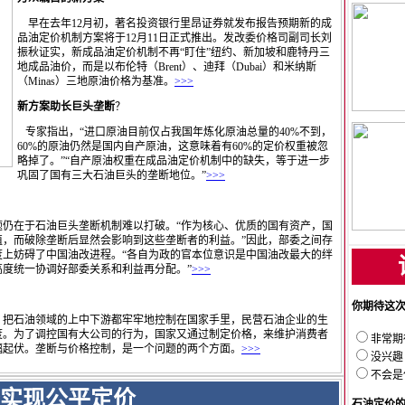
早在去年12月初，著名投资银行里昂证券就发布报告预期新的成
品油定价机制方案将于12月11日正式推出。发改委价格司副司长刘
振秋证实，新成品油定价机制不再“盯住”纽约、新加坡和鹿特丹三
地成品油价，而是以布伦特（Brent）、迪拜（Dubai）和米纳斯
（Minas）三地原油价格为基准。
>>>
新方案助长巨头垄断
？
专家指出，“进口原油目前仅占我国年炼化原油总量的40%不到，
60%的原油仍然是国内自产原油，这意味着有60%的定价权重被忽
略掉了。”“自产原油权重在成品油定价机制中的缺失，等于进一步
巩固了国有三大石油巨头的垄断地位。”
>>>
仍在于石油巨头垄断机制难以打破。“作为核心、优质的国有资产，国
值，而破除垄断后显然会影响到这些垄断者的利益。”因此，部委之间存
度上妨碍了中国油改进程。“各自为政的官本位意识是中国油改最大的绊
高度统一协调好部委关系和利益再分配。”
>>>
你期待这
把石油领域的上中下游都牢牢地控制在国家手里，民营石油企业的生
度。为了调控国有大公司的行为，国家又通过制定价格，来维护消费者
非常期
幅起伏。垄断与价格控制，是一个问题的两个方面。
>>>
没兴趣
不会是
实现公平定价
石油定价