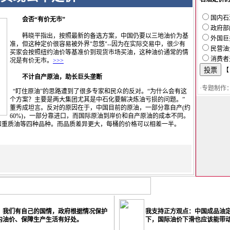
国内石
会否“有价无市”
政府部
韩晓平指出，按照最新的备选方案，中国仍要以三地油价为基
外国巨
准，但这种定价很容易被外界"忽悠"--因为在实际交易中，很少有
民营油
买家会按照纽约油价等基准价到现货市场买油，这种油价通常的情
消费者
况是有价无市。
>>>
不计自产原油，助长巨头垄断
·专题制作
“盯住原油”的思路遭到了很多专家和民众的反对。“为什么会有这
个方案？主要是两大集团尤其是中石化要解决炼油亏损的问题。”
董秀成坦言。反对的原因在于，中国目前的原油，一部分靠自产(约
60%)，一部分靠进口，而国际原油到岸价和自产原油的成本不同。
和重质油等四种品种。而品质差异更大，每桶的价格可以相差一半。
：我们有自己的国情，政府根据情况保护
我支持正方观点：中国成品油
内油价、保障生产生活有好处。
下，国际油价下滑也应该能带