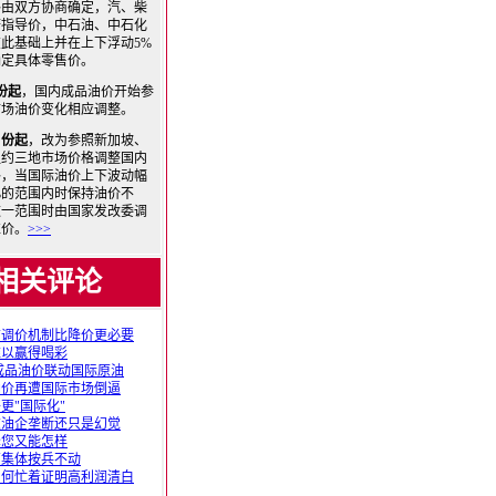
格由双方协商确定，汽、柴
府指导价，中石油、中石化
此基础上并在上下浮动5%
确定具体零售价。
月份起
，国内成品油价开始参
市场油价变化相应调整。
月份起
，改为参照新加坡、
纽约三地市场价格调整国内
格，当国际油价上下波动幅
8%的范围内时保持油价不
这一范围时由国家发改委调
准价。
>>>
相关评论
布调价机制比降价更必要
难以赢得喝彩
成品油价联动国际原油
油价再遭国际市场倒逼
更"国际化"
破油企垄断还只是幻觉
降您又能怎样
商集体按兵不动
为何忙着证明高利润清白