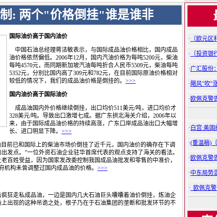
制: 两个"价格倒挂"谁是谁非
国际油价高于国内油价
·
〔欧元区
中国石油总经理蒋洁敏表示，与国际成品油价格相比，国内成品
·
〔投资银
油价格依然偏低。2006年12月，国内汽油价格为每吨5200元，柴油
每吨4570元，而同期新加坡汽油每吨折合人民币5509元，柴油每吨
·
广汇股份
5352元，分别比国内高了309元和782元，在目前国际原油价格相对
较低的情况下，我们的成品油价格是倒挂的。
>>>
·
飓风"吹"
国内油价高于国际油价
·
欧佩克警
成品油国内外价格继续倒挂，出口均价511美元/吨，进口均价才
328美元/吨。导致出口激增七成。据广东拱北海关介绍，2006年以
来，由于国际成品油价格的持续高涨，广东口岸成品油出口大幅增
·
白宫:美国
长、进口明显下降。
>>>
·
(重温稿)
油目前已和国际上的柴油市场价倒挂了近千元，国内油价的确存在下调
的出发点。”一位外资石油企业驻华首席代表的观点支持了海关的看法。
·
欧佩克警
让老百姓受益，因为国家发改委控制我国成品油批发和零售的中准价，
一政府机构未曾调整过国内成品油的价格。
>>>
·
中东局势
·
欧佩克警
疯狂走私成品油，一边是国内几大石油巨头囔囔着油价倒挂，炼油企
场上出现的这种吊诡之处，根子乃在于石油集团的垄断和批发环节的不