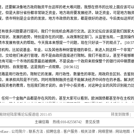
重，还要解决像地方政府融资平台这样的老大难问题，我想在债市的比较上面应该可
足，但是大部分省份都非常缺乏资金，地方政府要发展经济，缺乏资金，可是地方融
度，债市特别是企业债的发放，地方市政债的发放，都是很好的途径。今后类似这样
还有很多问题要进行提问，我们个别找机会再进行交流。这次论坛应该说是我们国家
家现状、发展的趋势，特别是存在的问题，从政策制定部门，从监管当局，一直到操
发展有很大的帮助。今天我本来想提一个问题，现在只好谈一下的观点了。 [10:57:0
资机构，比如说基金、年金，以及其他各种财富管理的单位，来进入到这样一个非常
司，交给他们来进行管理，而不是由政府直接进行限制。我们不能否认，甚至不能够
也有可能一个市场的股票最后被摘牌。不是说由一个政府来担保整个的银行间中期票
、自我管理。这是我的一点观察。 [10:56:12]
思路是用行政性的，限制它的发展，用行政性、数量性的审批，用政府去区别、去鉴
险，来承担风险是不行的。同时用限制融资也是不能解决经济中间存在的矛盾。解决
强投资者的教育，包括我们刚才说的，由于中小投资者，对这种企业的风险识别能力
，任何一个金融产品都是存在风险的，甚至大家可以看到，欧洲国债都甚至存在主权
险的。整个金融业从业的目的就是要有效的管理风险，同时要找到一种合适的方式，
我们最终的目标。至于说到中期票据来讲，它和贷款一样，和其他的一些债券一样，
易财经陆家嘴论坛报道组 2011-05
转发到微博
|
33]
主编信箱
热线:010-82558742
意见反馈
对票据的约束条件比较少，这种情况下有部分企业的行为发生扭曲，如果银行和监管
算和贸易结算的问题，中票现在增长率也很快，不知道你觉得是不是存在这样的风险？ [1
etEase
-
公司简介
-
联系方法
-
招聘信息
-
客户服务
-
相关法律
-
网络营销
-
网站地图
-