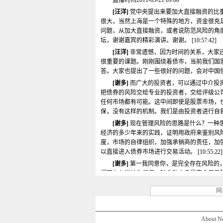
直播时间2011-05-21 09:00
[汪洋]
党中央提出来要加大直接融资的比
很大，当然上海是一个特殊的地方，资金很充
问题，从加大直接融资，或者说防范风险的角
坛，谢谢嘉宾的精彩演讲。谢谢。 [10:57:42]
[汪洋]
非常遗憾，因为时间的关系，大家
很重要的课题。刚刚围绕着债市，当前我们国
答。大家也提出了一些很好的问题，会对中国债市
[谢多]
而广大的投资者，可以通过中介投
把债券的风险交给专业的投资者，交给评级公
任何市场都有可能。这中间即使是股票市场，
保，没有这样的机制。我们是由投资者进行自我判别
[谢多]
现在管理风险的思路是什么？一种
经济的多少年来的实践，证明用政府来鉴别风
度，市场的自律组织，加强承销商的责任，加
以直接进入债券市场进行交易活动。 [10:55:22]
[谢多]
第一我同意你，是完全存在风险的
们不存在说认为任何一种金融产品是完全无风
说管理风险是金融服务业附加的价值，始终是
网
实际上也已经向大家做了一些体会介绍。 [10:54:
[听众]
企业贷款的约束条件比较多，但是
行为就会偏离主业，如果大量发生的话就会发生清
About N