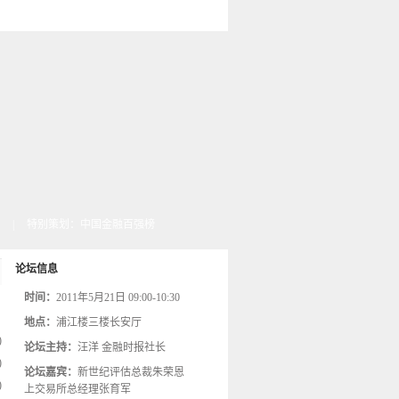
|
特别策划：中国金融百强榜
论坛信息
时间：
2011年5月21日 09:00-10:30
地点：
浦江楼三楼长安厅
)
论坛主持：
汪洋 金融时报社长
)
论坛嘉宾：
新世纪评估总裁朱荣恩
)
上交易所总经理张育军