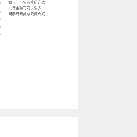
银行间市场清算所许臻
)
央行金融司司长谢多
)
国泰君安副总裁庹启斌
)
)
)