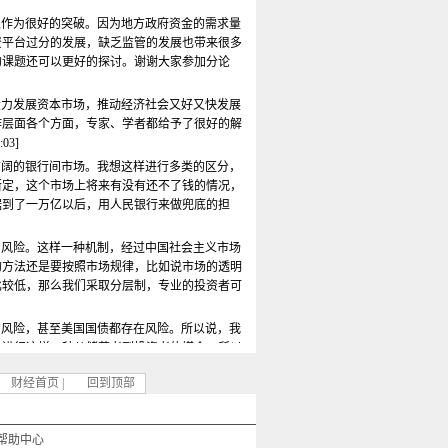
以作为很好的突破。因为地方政府资金的需求量
资平台过分的发展，缺乏监管的发展也带来很多
的课题还可以更好的探讨。谢谢大家参加分论
大力发展资本市场，推动经济社会又好又快发展
作层面各个方面，专家、学者都给予了很好的解
3]
广阔的银行间市场。我想这样进行多类的区分，
断定，这个市场上将来有没有还不了钱的情况，
据到了一万亿以后，用人民银行来做兜底的担
别风险。这样一种机制，经过中国社会主义市场
的方法还是要按照市场规律，比如说市场的透明
比较低，那么我们采取分层制，专业的投资者可
的风险，甚至美国国债都存在风险。所以说，我
来进行这样一种从储蓄者到投资者的媒介。所以
当然是有它的风险。但是在今天的演讲中间，我
财经首页
|
回到顶部
机构不能有效地监管企业的行为，企业的无约束
0:52:54]
帮助中心