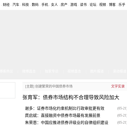
-
财经
-
汽车
-
科技
-
数码
-
手机
-
女人
-
房产
-
游戏
-
读书
-
论坛
-
视频
-
博客
-
乐乎
博客热议
|
微博直击
|
独家专访
|
视频直击
|
图片报道
|
滚动报道
[主题] 创建繁荣的中国债券市场
文字实录
张育军：债券市场结构不合理导致风险加大
谢多：证券市场化约束机制比行政审批更有效
(05-21
庹启斌：直接融资中债券市场最有发展前景
(05-21
朱荣恩：中国应推进债券评级业的自律组织建设
(05-21