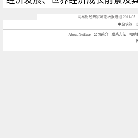
经济发展、世界经济成长前景及
宏观审慎政策性框架构建、新时
网易财经陆家嘴论坛报道组 2011-05
遇。 [19:30:47]
主编信箱
热线
About NetEase
-
公司简介
-
联系方法
-
招聘
[东方网]
今晚在金茂君悦大酒店
仅具有前瞻性，而且与民生息息相关。 [
[东方网]
议题内容包括：货币政
动印钞机推高了大宗商品价格，
现，如何灵活运用加息、存款准
胀；金融在科技和文化企业发展
服务的需求更具多样性，更需要
境流动如何协调加快推进，进一
效管理风险；两岸三地金融合作