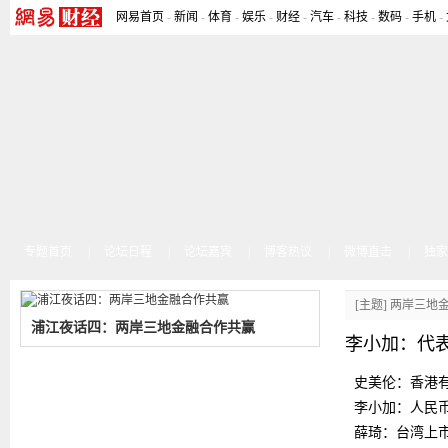
网易首页
-
新闻
-
体育
-
娱乐
-
财经
-
汽车
-
科技
-
数码
-
手机
-
专题首页
|
论坛日程
|
论坛嘉宾
|
博客热议
|
微博直击
|
独家
[主题] 两岸三
浦江夜话四：两岸三地金融合作共赢
李小加：代
史美伦：香港
李小加：人民
薛琦：台湾上