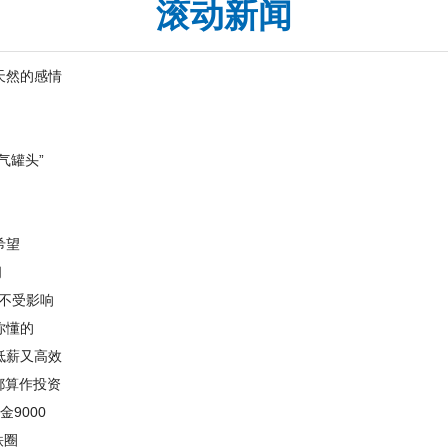
滚动新闻
天然的感情
气罐头”
希望
问
单不受影响
你懂的
低薪又高效
都算作投资
9000
铁圈