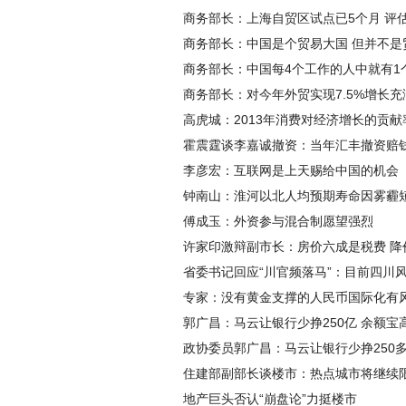
商务部长：上海自贸区试点已5个月 评
商务部长：中国是个贸易大国 但并不是
商务部长：中国每4个工作的人中就有1
商务部长：对今年外贸实现7.5%增长充
高虎城：2013年消费对经济增长的贡献
霍震霆谈李嘉诚撤资：当年汇丰撤资赔
李彦宏：互联网是上天赐给中国的机会
钟南山：淮河以北人均预期寿命因雾霾
傅成玉：外资参与混合制愿望强烈
许家印激辩副市长：房价六成是税费 降
省委书记回应“川官频落马”：目前四川
专家：没有黄金支撑的人民币国际化有
郭广昌：马云让银行少挣250亿 余额宝
政协委员郭广昌：马云让银行少挣250
住建部副部长谈楼市：热点城市将继续
地产巨头否认“崩盘论”力挺楼市