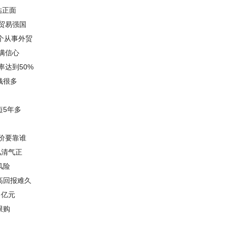
估正面
贸易强国
个从事外贸
满信心
率达到50%
钱很多
短5年多
价要靠谁
风清气正
风险
高回报难久
多亿元
限购