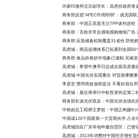
许家印激辩北京副市长：高房价政府拿走
商务部反驳“APEC作用削弱”：成员国
商务部：中国正高度关注TPP谈判进程
商务部：百姓非常反感电视购物假广告 
商务部:应急储备机制覆盖31省份 防抢
高虎城：商品追溯体系已拓展到全国50
商务部:食品价格炒作现象已遏制 买难
高虎城：希望中澳早日达成全面高质量
高虎城:中国光伏实现重生 对贸易摩擦
李彦宏:赞同简政放权提法 不看好混合
高虎城：最近将举行中欧投资协定第二
商务部长谈光伏双反：中国光伏业借此
中铁副总工程师王梦恕：中国正构建8
中国成120个国家第一大贸易伙伴 占全
高虎城回应广东等地申建自贸区：已密
高虎城：2013年消费对中国经济增长贡