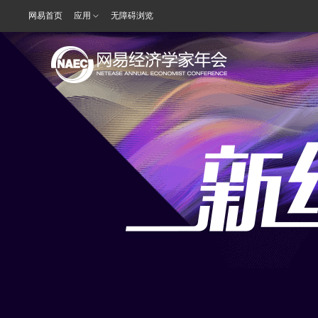
网易首页
应用
无障碍浏览