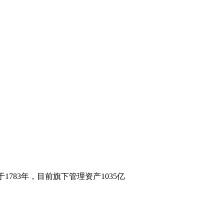
783年，目前旗下管理资产1035亿