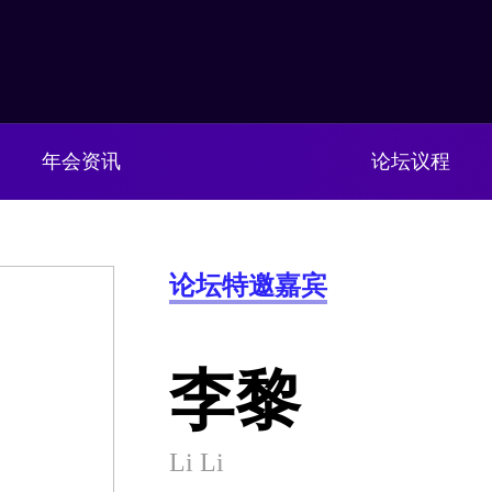
年会资讯
论坛议程
论坛特邀嘉宾
李黎
Li Li