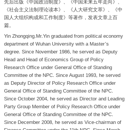
先后出版《中国政治制度》、《中国未来五年走向》、
《社会主义法制理论读本》、《人大研究文萃》、《中
国人大组织构成和工作制度》等著作，发表文章上百
篇。
Yin Zhongqing.Mr.Yin graduated from political economy
department of Wuhan University with a Master’s
degree. Since November 1986, he served as Deputy
Head and Head of Economics Group of Policy
Research Office under General Office of Standing
Committee of the NPC. Since August 1993, he served
as Deputy Director of Policy Research Office under
General Office of Standing Committee of the NPC.
Since October 2004, he served as Director and Leading
Party Group Member of Policy Research Office under
General Office of Standing Committee of the NPC.
Since December 2008, he served as Vice-chairman of