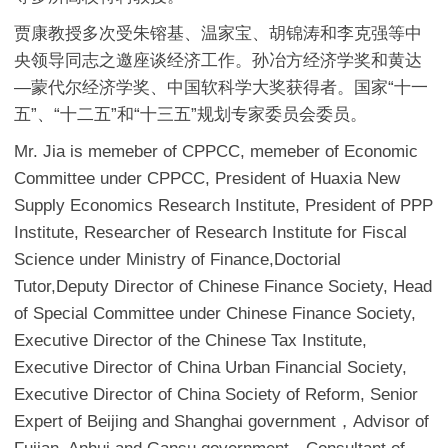
贾康教授多次受朱镕基、温家宝、胡锦涛和李克强等中
央领导同志之邀座谈经济工作。孙冶方经济学奖和黄达
—蒙代尔经济学奖、中国软科学大奖获得者。国家“十一
五”、“十二五”和“十三五”规划专家委员会委员。
Mr. Jia is memeber of CPPCC, memeber of Economic
Committee under CPPCC, President of Huaxia New
Supply Economics Research Institute, President of PPP
Institute, Researcher of Research Institute for Fiscal
Science under Ministry of Finance,Doctorial
Tutor,Deputy Director of Chinese Finance Society, Head
of Special Committee under Chinese Finance Society,
Executive Director of the Chinese Tax Institute,
Executive Director of China Urban Financial Society,
Executive Director of China Society of Reform, Senior
Expert of Beijing and Shanghai government，Advisor of