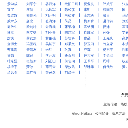
景学成
刘军宁
谷源洋
欧阳日辉
夏业良
郎咸平
张
宣宇
庄健
温铁军
陈松蹊
李明
程国强
国
曹红辉
郭剑光
刘开明
向松祚
王志勇
滕泰
丛
戚聿东
赵忠
张海洋
芮晶
梅新育
谢作诗
刘
周放生
殷剑峰
朱海就
张茉楠
袁钢明
郭沛
霍
林江
李立勋
刘小鲁
陆红军
刘胜军
孙铮
艾
杰夫
黎友焕
林伯强
苏培科
修晶
王先庆
高
金博士
冯鹏程
吴锦宇
郑秉文
郭玉闪
竹立家
本
曹建海
管清友
米红
巩真
齐辉
杨东平
许
贺强
陈迎
李开发
桑百川
仲大军
李长安
史
叶东亚
张智新
刘正山
何包钢
王革平
周晖
杨
杨澄宇
萧敢
薛云奎
柴效武
邹琳华
何代欣
黃
吕风勇
高广春
茅倬彦
刘彦平
负责
主编信箱
热线:01
About NetEase
-
公司简介
-
联系方法