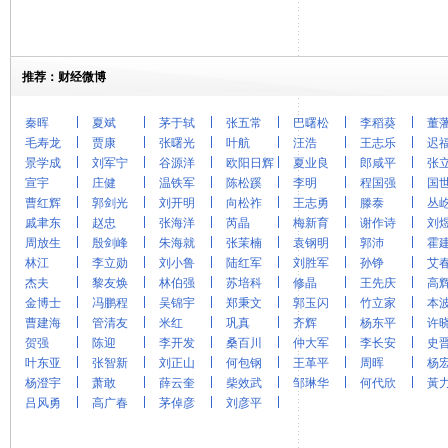
推荐：财经微博
秦晖
夏斌
茅于轼
张五常
巴曙松
李稻葵
董
毛寿龙
贾康
张曙光
叶航
汪浩
王志乐
迟
景学成
刘军宁
谷源洋
欧阳日辉
夏业良
郎咸平
张
宣宇
庄健
温铁军
陈松蹊
李明
程国强
国
曹红辉
郭剑光
刘开明
向松祚
王志勇
滕泰
丛
戚聿东
赵忠
张海洋
芮晶
梅新育
谢作诗
刘
周放生
殷剑峰
朱海就
张茉楠
袁钢明
郭沛
霍
林江
李立勋
刘小鲁
陆红军
刘胜军
孙铮
艾
杰夫
黎友焕
林伯强
苏培科
修晶
王先庆
高
金博士
冯鹏程
吴锦宇
郑秉文
郭玉闪
竹立家
本
曹建海
管清友
米红
巩真
齐辉
杨东平
许
贺强
陈迎
李开发
桑百川
仲大军
李长安
史
叶东亚
张智新
刘正山
何包钢
王革平
周晖
杨
杨澄宇
萧敢
薛云奎
柴效武
邹琳华
何代欣
黃
吕风勇
高广春
茅倬彦
刘彦平