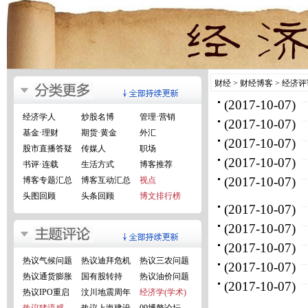
财经
>
财经博客
>
经济评
(2017-10-07)
经济学人
炒股名博
管理·营销
(2017-10-07)
基金·理财
期货·黄金
外汇
(2017-10-07)
股市直播答疑
传媒人
职场
(2017-10-07)
书评·连载
生活方式
博客推荐
(2017-10-07)
博客专题汇总
博客互动汇总
视点
头图回顾
头条回顾
博文排行榜
(2017-10-07)
(2017-10-07)
(2017-10-07)
热议气候问题
热议迪拜危机
热议三农问题
(2017-10-07)
热议通货膨胀
国有股转持
热议油价问题
(2017-10-07)
热议IPO重启
汶川地震周年
经济学(学术)