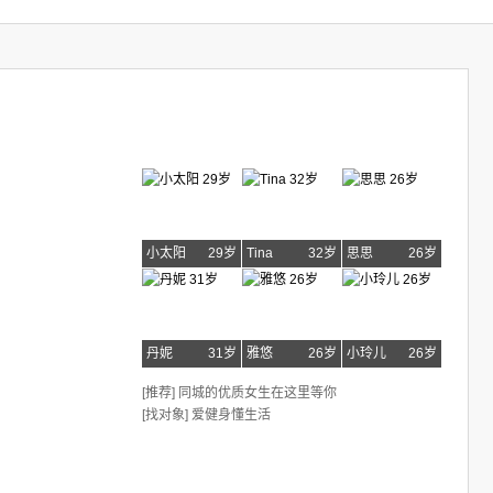
小太阳
29岁
Tina
32岁
思思
26岁
丹妮
31岁
雅悠
26岁
小玲儿
26岁
[推荐] 同城的优质女生在这里等你
[找对象] 爱健身懂生活