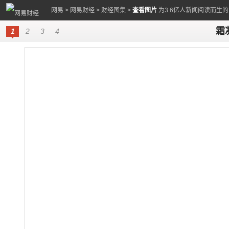
网易
>
网易财经
>
财经图集
>
查看图片
为3.6亿人新闻阅读而生
霜
1
2
3
4