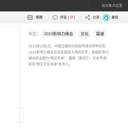
找对象点这里
0
(
)
原图
评论
分享：
易信
标签：
2019影响力峰会
文化
霜凝
唐双宁
2019年1月5日，中国日报网与网易传媒共同举办的
2019影响力峰会在北京国贸大酒店召开，首届影响力
峰会的主题为“预见未来”，霜凝（唐双宁，文化学者）
担任“预见文化未来”发布人。