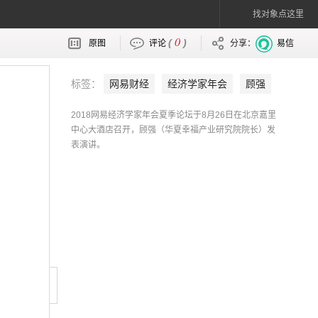
找对象点这里
0
(
)
原图
评论
分享：
易信
标签：
网易财经
经济学家年会
顾强
2018网易经济学家年会夏季论坛于8月26日在北京嘉里
中心大酒店召开，顾强（华夏幸福产业研究院院长）发
表演讲。