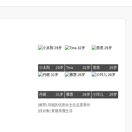
小太阳
29岁
Tina
32岁
思思
26岁
丹妮
31岁
雅悠
26岁
小玲儿
26岁
[推荐] 同城的优质女生在这里等你
[找对象] 爱健身懂生活