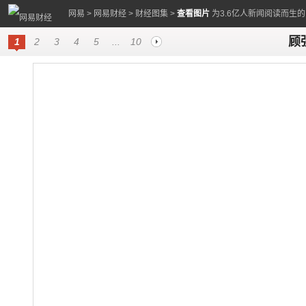
网易
>
网易财经
>
财经图集
>
查看图片
为3.6亿人新闻阅读而生
顾
1
2
3
4
5
...
10