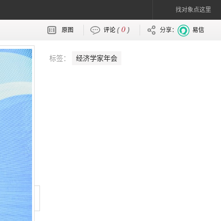
找对象点这里
0
(
)
原图
评论
分享：
易信
标签：
经济学家年会