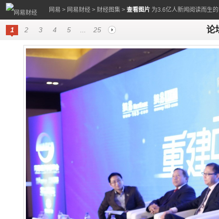
网易
>
网易财经
>
财经图集
>
查看图片
为3.6亿人新闻阅读而生
论
1
2
3
4
5
...
25