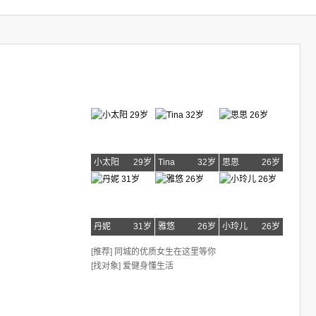
小太阳
29岁
Tina
32岁
思思
26岁
丹妮
31岁
雅悠
26岁
小玲儿
26岁
[推荐] 同城的优质女生在这里等你
[找对象] 爱健身懂生活