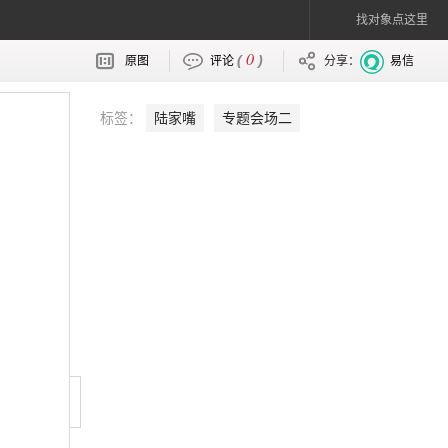
找对象点这里
0
(
)
原图
评论
分享：
易信
标签：
陆家嘴
专题会场二