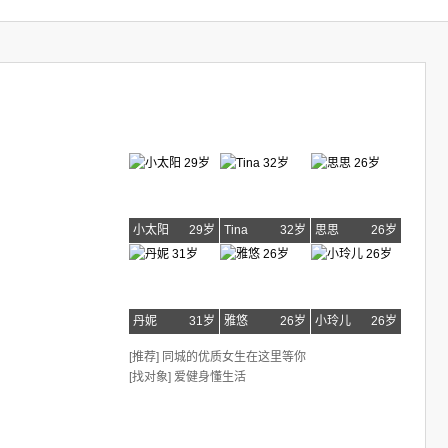
小太阳
29岁
Tina
32岁
思思
26岁
丹妮
31岁
雅悠
26岁
小玲儿
26岁
[推荐] 同城的优质女生在这里等你
[找对象] 爱健身懂生活