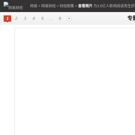
网易
>
网易财经
>
财经图集
>
查看图片
为3.6亿人新闻阅读而生
专
1
2
3
4
5
...
8