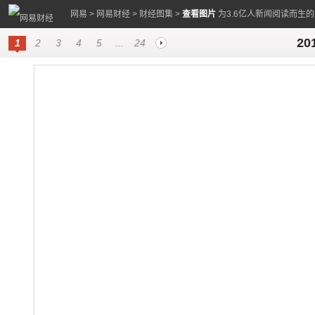
网易
>
网易财经
>
财经图集
>
查看图片
为3.6亿人新闻阅读而生
2
1
2
3
4
5
...
24