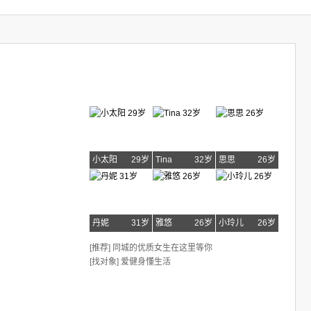
小太阳
29岁
Tina
32岁
思思
26岁
丹妮
31岁
雅悠
26岁
小玲儿
26岁
[推荐] 同城的优质女生在这里等你
[找对象] 爱健身懂生活