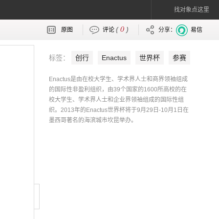
找对象点这里
0
(
)
原图
评论
分享：
易信
标签：
创行
Enactus
世界杯
参赛
国家队
网易财经
Enactus是由在校大学生、学术界人士和商界领袖组成
的国际性非盈利组织，由39个国家的1600所高校的在
校大学生、学术界人士和企业界领袖组成的国际性组
织。2013年的Enactus世界杯将于9月29日-10月1日在
墨西哥著名的海滨城市坎昆举办。